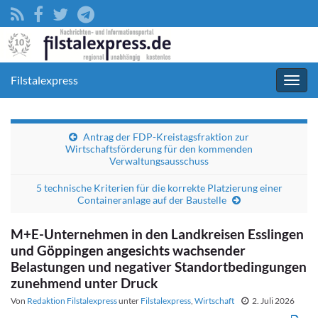
Filstalexpress
Navig
umsc
Antrag der FDP-Kreistagsfraktion zur
Wirtschaftsförderung für den kommenden
Verwaltungsausschuss
5 technische Kriterien für die korrekte Platzierung einer
Containeranlage auf der Baustelle
M+E-Unternehmen in den Landkreisen Esslingen
und Göppingen angesichts wachsender
Belastungen und negativer Standortbedingungen
zunehmend unter Druck
Von
Redaktion Filstalexpress
unter
Filstalexpress
,
Wirtschaft
2. Juli 2026