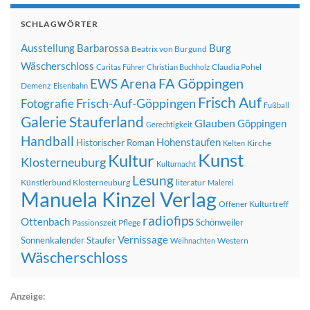
SCHLAGWÖRTER
Ausstellung
Barbarossa
Burg
Beatrix von Burgund
Wäscherschloss
Claudia Pohel
Caritas Führer
Christian Buchholz
FA Göppingen
EWS Arena
Demenz
Eisenbahn
Frisch Auf
Frisch-Auf-Göppingen
Fotografie
Fußball
Galerie Stauferland
Glauben
Göppingen
Gerechtigkeit
Handball
Hohenstaufen
Historischer Roman
Kirche
Kelten
Kunst
Kultur
Klosterneuburg
Kulturnacht
Lesung
Künstlerbund Klosterneuburg
literatur
Malerei
Manuela Kinzel Verlag
Offener Kulturtreff
radiofips
Ottenbach
Schönweiler
Passionszeit
Pflege
Vernissage
Sonnenkalender
Staufer
Western
Weihnachten
Wäscherschloss
Anzeige: