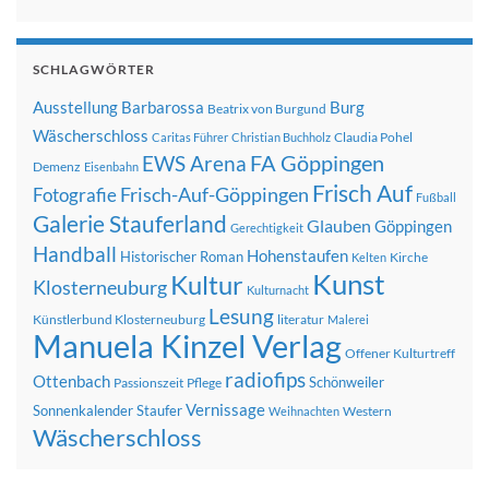
SCHLAGWÖRTER
Ausstellung
Barbarossa
Burg
Beatrix von Burgund
Wäscherschloss
Claudia Pohel
Caritas Führer
Christian Buchholz
FA Göppingen
EWS Arena
Demenz
Eisenbahn
Frisch Auf
Frisch-Auf-Göppingen
Fotografie
Fußball
Galerie Stauferland
Glauben
Göppingen
Gerechtigkeit
Handball
Hohenstaufen
Historischer Roman
Kirche
Kelten
Kunst
Kultur
Klosterneuburg
Kulturnacht
Lesung
Künstlerbund Klosterneuburg
literatur
Malerei
Manuela Kinzel Verlag
Offener Kulturtreff
radiofips
Ottenbach
Schönweiler
Passionszeit
Pflege
Vernissage
Sonnenkalender
Staufer
Western
Weihnachten
Wäscherschloss