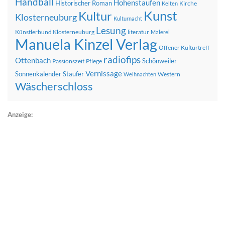
Handball
Hohenstaufen
Historischer Roman
Kirche
Kelten
Kunst
Kultur
Klosterneuburg
Kulturnacht
Lesung
Künstlerbund Klosterneuburg
literatur
Malerei
Manuela Kinzel Verlag
Offener Kulturtreff
radiofips
Ottenbach
Schönweiler
Passionszeit
Pflege
Vernissage
Sonnenkalender
Staufer
Western
Weihnachten
Wäscherschloss
Anzeige: