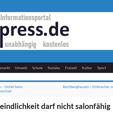
smarkt
Umwelt
Schule
Soziales
Freizeit
Kultur
Sport
n – Unfall beim
Rechberghausen – Einbrecher s
wechsel
indlichkeit darf nicht salonfähig