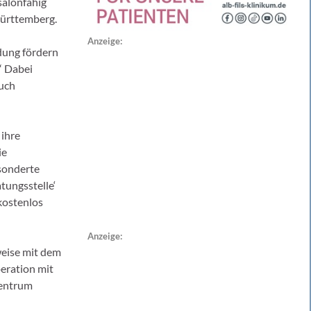
salonfähig
Württemberg.
Anzeige:
ldung fördern
“ Dabei
auch
ihre
ie
sonderte
tungsstelle‘
kostenlos
Anzeige:
weise mit dem
eration mit
zentrum