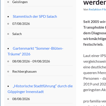
werde
Geislingen
Von
Redaktion Fil
Stammtisch der SPD Salach
Seit 2005 wir
07/08/2026
Transphobie 
dem Diagnose
Salach
wirkmächtiger
festschrieb.
Gartenmarkt "Sommer-Blüten-
Träume" 2026
Laut einer IP
vergleichswei
08/08/2026 - 09/08/2026
eine deutlich
Rechberghasuen
queeren Mensc
Personen – da
2019 und 202
„Historische Stadtführung“ durch die
geringsten Ak
Göppinger Innenstadt
08/08/2026
pro familia ve