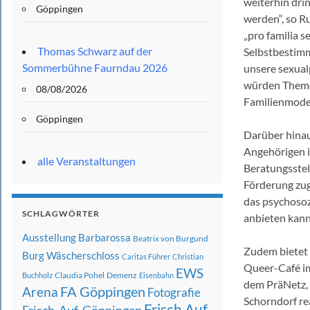
weiterhin dri
Göppingen
werden“, so 
„pro familia s
Thomas Schwarz auf der
Selbstbestimm
Sommerbühne Faurndau 2026
unsere sexual
würden Themen
08/08/2026
Familienmodel
Göppingen
Darüber hinau
Angehörigen in
alle Veranstaltungen
Beratungsstel
Förderung zug
das psychosoz
SCHLAGWÖRTER
anbieten kann
Ausstellung
Barbarossa
Beatrix von Burgund
Zudem bietet 
Burg Wäscherschloss
Caritas Führer
Christian
Queer-Café im
EWS
Claudia Pohel
Demenz
Buchholz
Eisenbahn
dem PräNetz,
FA Göppingen
Arena
Fotografie
Schorndorf rea
Frisch Auf