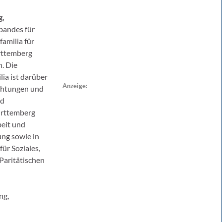
g,
bandes für
familia für
rttemberg
. Die
ia ist darüber
Anzeige:
ichtungen und
nd
ürttemberg
beit und
ung sowie in
ür Soziales,
Paritätischen
ng,