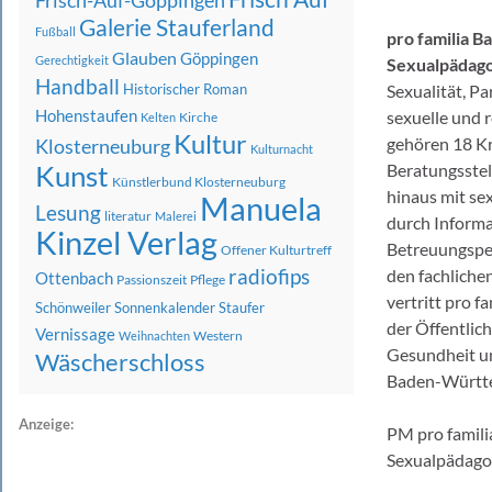
Frisch-Auf-Göppingen
Galerie Stauferland
Fußball
pro familia 
Glauben
Göppingen
Gerechtigkeit
Sexualpädago
Handball
Historischer Roman
Sexualität, Pa
Hohenstaufen
sexuelle und 
Kirche
Kelten
Kultur
gehören 18 Kr
Klosterneuburg
Kulturnacht
Kunst
Beratungsstel
Künstlerbund Klosterneuburg
hinaus mit se
Manuela
Lesung
literatur
Malerei
durch Informa
Kinzel Verlag
Betreuungsper
Offener Kulturtreff
radiofips
den fachliche
Ottenbach
Passionszeit
Pflege
vertritt pro 
Schönweiler
Sonnenkalender
Staufer
der Öffentlic
Vernissage
Western
Weihnachten
Gesundheit un
Wäscherschloss
Baden-Württe
Anzeige:
PM pro famili
Sexualpädagog