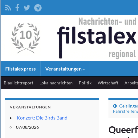
Filstalexpress
Veranstaltungen
Blaulichtreport
Lokalnachrichten
Politik
Wirtschaft
Arbeit
Geislinge
VERANSTALTUNGEN
Fahrstreifen
Konzert: Die Birds Band
Queerfe
07/08/2026