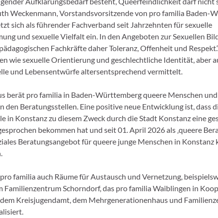
ngender Aufklärungsbedarf besteht, Queerfeindlichkeit darf nicht 
Ruth Weckenmann, Vorstandsvorsitzende von pro familia Baden-
etzt sich als führender Fachverband seit Jahrzehnten für sexuelle
ung und sexuelle Vielfalt ein. In den Angeboten zur Sexuellen Bi
pädagogischen Fachkräfte daher Toleranz, Offenheit und Respekt.
 wie sexuelle Orientierung und geschlechtliche Identität, aber 
le und Lebensentwürfe altersentsprechend vermittelt.
s berät pro familia in Baden-Württemberg queere Menschen und 
 den Beratungsstellen. Eine positive neue Entwicklung ist, dass d
le in Konstanz zu diesem Zweck durch die Stadt Konstanz eine ge
esprochen bekommen hat und seit 01. April 2026 als ‚queere Bera
iales Beratungsangebot für queere junge Menschen in Konstanz 
.
pro familia auch Räume für Austausch und Vernetzung, beispiels
 Familienzentrum Schorndorf, das pro familia Waiblingen in Koop
 dem Kreisjugendamt, dem Mehrgenerationenhaus und Familien
lisiert.