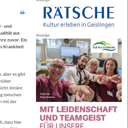
r- und
alität aus
Anzeige:
re zuvor. Ein
ls Krankheit
 aber es gibt
enüber
nicht-binäre
ng zwischen
 mit der
h, dass hier