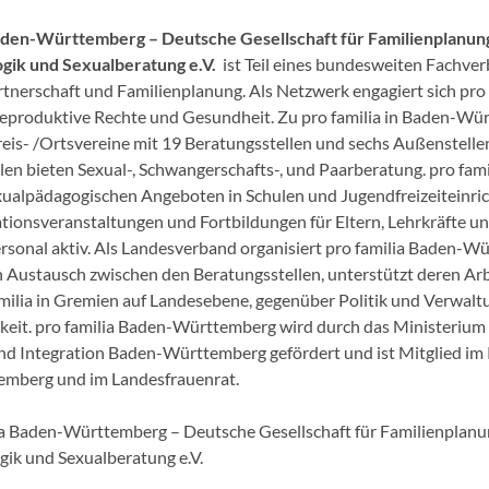
Baden-Württemberg – Deutsche Gesellschaft für Familienplanun
gik und Sexualberatung e.V.
ist Teil eines bundesweiten Fachver
rtnerschaft und Familienplanung. Als Netzwerk engagiert sich pro 
reproduktive Rechte und Gesundheit. Zu pro familia in Baden-Wü
eis- /Ortsvereine mit 19 Beratungsstellen und sechs Außenstellen
len bieten Sexual-, Schwangerschafts-, und Paarberatung. pro famil
xualpädagogischen Angeboten in Schulen und Jugendfreizeiteinr
tionsveranstaltungen und Fortbildungen für Eltern, Lehrkräfte u
sonal aktiv. Als Landesverband organisiert pro familia Baden-W
n Austausch zwischen den Beratungsstellen, unterstützt deren Ar
familia in Gremien auf Landesebene, gegenüber Politik und Verwalt
hkeit. pro familia Baden-Württemberg wird durch das Ministerium f
d Integration Baden-Württemberg gefördert und ist Mitglied im 
mberg und im Landesfrauenrat.
a Baden-Württemberg – Deutsche Gesellschaft für Familienplanu
ik und Sexualberatung e.V.