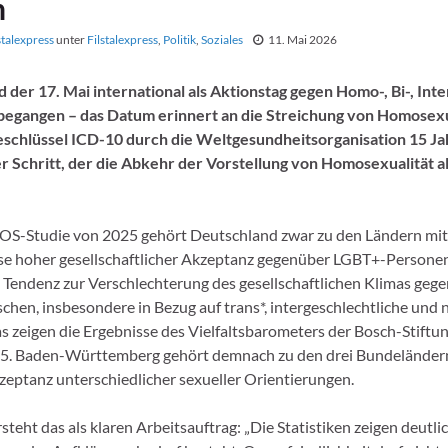
n
stalexpress
unter
Filstalexpress
,
Politik
,
Soziales
11. Mai 2026
d der 17. Mai international als Aktionstag gegen Homo-, Bi-, Inte
begangen – das Datum erinnert an die Streichung von Homosexu
schlüssel ICD-10 durch die Weltgesundheitsorganisation 15 Jah
 Schritt, der die Abkehr der Vorstellung von Homosexualität a
SOS-Studie von 2025 gehört Deutschland zwar zu den Ländern mit
se hoher gesellschaftlicher Akzeptanz gegenüber LGBT+-Personen,
e Tendenz zur Verschlechterung des gesellschaftlichen Klimas geg
hen, insbesondere in Bezug auf trans*, intergeschlechtliche und 
s zeigen die Ergebnisse des Vielfaltsbarometers der Bosch-Stiftu
5. Baden-Württemberg gehört demnach zu den drei Bundeländern
zeptanz unterschiedlicher sexueller Orientierungen.
rsteht das als klaren Arbeitsauftrag: „Die Statistiken zeigen deutlic