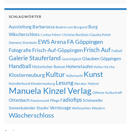
SCHLAGWÖRTER
Ausstellung
Barbarossa
Burg
Beatrix von Burgund
Wäscherschloss
Claudia Pohel
Caritas Führer
Christian Buchholz
FA Göppingen
EWS Arena
Demenz
Eisenbahn
Frisch Auf
Frisch-Auf-Göppingen
Fotografie
Fußball
Galerie Stauferland
Glauben
Göppingen
Gerechtigkeit
Handball
Hohenstaufen
Historischer Roman
Kirche
Kelten
Kunst
Kultur
Klosterneuburg
Kulturnacht
Lesung
Künstlerbund Klosterneuburg
literatur
Malerei
Manuela Kinzel Verlag
Offener Kulturtreff
radiofips
Ottenbach
Schönweiler
Passionszeit
Pflege
Vernissage
Sonnenkalender
Staufer
Western
Weihnachten
Wäscherschloss