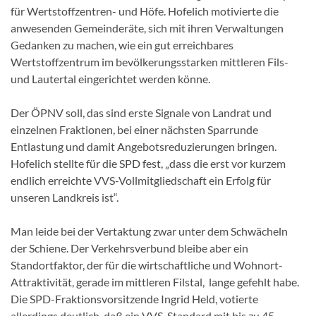
für Wertstoffzentren- und Höfe. Hofelich motivierte die
anwesenden Gemeinderäte, sich mit ihren Verwaltungen
Gedanken zu machen, wie ein gut erreichbares
Wertstoffzentrum im bevölkerungsstarken mittleren Fils-
und Lautertal eingerichtet werden könne.
Der ÖPNV soll, das sind erste Signale von Landrat und
einzelnen Fraktionen, bei einer nächsten Sparrunde
Entlastung und damit Angebotsreduzierungen bringen.
Hofelich stellte für die SPD fest, „dass die erst vor kurzem
endlich erreichte VVS-Vollmitgliedschaft ein Erfolg für
unseren Landkreis ist“.
Man leide bei der Vertaktung zwar unter dem Schwächeln
der Schiene. Der Verkehrsverbund bleibe aber ein
Standortfaktor, der für die wirtschaftliche und Wohnort-
Attraktivität, gerade im mittleren Filstal, lange gefehlt habe.
Die SPD-Fraktionsvorsitzende Ingrid Held, votierte
allerdings deutlich, daß ein VVS-Standard mit bis zu 45