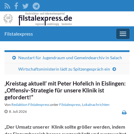
Filstalexpress
Navig
umsc
Neustart für Jugendraum und Gemeindearchiv in Salach
Wirtschaftsministerin lädt zu Spitzengespräch ein
‚Kreistag aktuell‘ mit Peter Hofelich in Eislingen:
„Offensiv-Strategie für unsere Klinik ist
gefordert!“
Von
Redaktion Filstalexpress
unter
Filstalexpress
,
Lokalnachrichten
8. Juli 2026
„Der Umsatz unserer Klinik sollte größer werden, indem
der Einzugsbereich besser ausgeschöpft und ausgeweitet