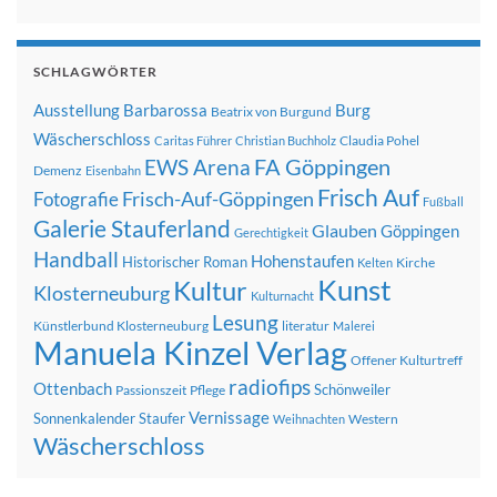
SCHLAGWÖRTER
Ausstellung
Barbarossa
Burg
Beatrix von Burgund
Wäscherschloss
Claudia Pohel
Caritas Führer
Christian Buchholz
FA Göppingen
EWS Arena
Demenz
Eisenbahn
Frisch Auf
Frisch-Auf-Göppingen
Fotografie
Fußball
Galerie Stauferland
Glauben
Göppingen
Gerechtigkeit
Handball
Hohenstaufen
Historischer Roman
Kirche
Kelten
Kunst
Kultur
Klosterneuburg
Kulturnacht
Lesung
Künstlerbund Klosterneuburg
literatur
Malerei
Manuela Kinzel Verlag
Offener Kulturtreff
radiofips
Ottenbach
Schönweiler
Passionszeit
Pflege
Vernissage
Sonnenkalender
Staufer
Western
Weihnachten
Wäscherschloss