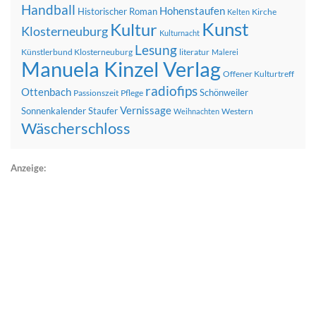
Handball
Hohenstaufen
Historischer Roman
Kirche
Kelten
Kunst
Kultur
Klosterneuburg
Kulturnacht
Lesung
Künstlerbund Klosterneuburg
literatur
Malerei
Manuela Kinzel Verlag
Offener Kulturtreff
radiofips
Ottenbach
Schönweiler
Passionszeit
Pflege
Vernissage
Sonnenkalender
Staufer
Western
Weihnachten
Wäscherschloss
Anzeige: