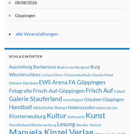
08/08/2026
Göppingen
alle Veranstaltungen
SCHLAGWÖRTER
Ausstellung
Barbarossa
Burg
Beatrix von Burgund
Wäscherschloss
Claudia Pohel
Caritas Führer
Christian Buchholz
FA Göppingen
EWS Arena
Demenz
Eisenbahn
Frisch Auf
Frisch-Auf-Göppingen
Fotografie
Fußball
Galerie Stauferland
Glauben
Göppingen
Gerechtigkeit
Handball
Hohenstaufen
Historischer Roman
Kirche
Kelten
Kunst
Kultur
Klosterneuburg
Kulturnacht
Lesung
Künstlerbund Klosterneuburg
literatur
Malerei
Manuela Kinzel Verlag