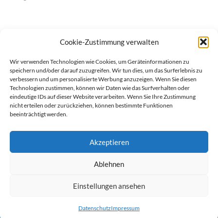
Cookie-Zustimmung verwalten
Wir verwenden Technologien wie Cookies, um Geräteinformationen zu
speichern und/oder darauf zuzugreifen. Wir tun dies, um das Surferlebnis zu
verbessern und um personalisierte Werbung anzuzeigen. Wenn Sie diesen
Technologien zustimmen, können wir Daten wie das Surfverhalten oder
eindeutige IDs auf dieser Website verarbeiten. Wenn Sie Ihre Zustimmung
nicht erteilen oder zurückziehen, können bestimmte Funktionen
beeinträchtigt werden.
Akzeptieren
Ablehnen
werben auf Filstalexpress
Team
Impressum
Datenschutz
Einstellungen ansehen
© Copyright Filstalexpress.de.
Datenschutz
Impressum
Powered by Matthias Hehn,
MyWebstage.de
.