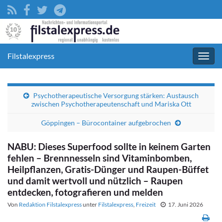
Filstalexpress
Navig
umsc
Psychotherapeutische Versorgung stärken: Austausch
zwischen Psychotherapeutenschaft und Mariska Ott
Göppingen – Bürocontainer aufgebrochen
NABU: Dieses Superfood sollte in keinem Garten
fehlen – Brennnesseln sind Vitaminbomben,
Heilpflanzen, Gratis-Dünger und Raupen-Büffet
und damit wertvoll und nützlich – Raupen
entdecken, fotografieren und melden
Von
Redaktion Filstalexpress
unter
Filstalexpress
,
Freizeit
17. Juni 2026