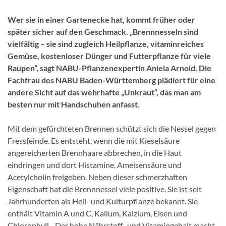
Wer sie in einer Gartenecke hat, kommt früher oder
später sicher auf den Geschmack. „Brennnesseln sind
vielfältig – sie sind zugleich Heilpflanze, vitaminreiches
Gemüse, kostenloser Dünger und Futterpflanze für viele
Raupen“, sagt NABU-Pflanzenexpertin Aniela Arnold. Die
Fachfrau des NABU Baden-Württemberg plädiert für eine
andere Sicht auf das wehrhafte „Unkraut“, das man am
besten nur mit Handschuhen anfasst
.
Mit dem gefürchteten Brennen schützt sich die Nessel gegen
Fressfeinde. Es entsteht, wenn die mit Kieselsäure
angereicherten Brennhaare abbrechen, in die Haut
eindringen und dort Histamine, Ameisensäure und
Acetylcholin freigeben. Neben dieser schmerzhaften
Eigenschaft hat die Brennnessel viele positive. Sie ist seit
Jahrhunderten als Heil- und Kulturpflanze bekannt. Sie
enthält Vitamin A und C, Kalium, Kalzium, Eisen und
Chlorophyll. „Der hohe Nährstoff- und Vitamingehalt macht