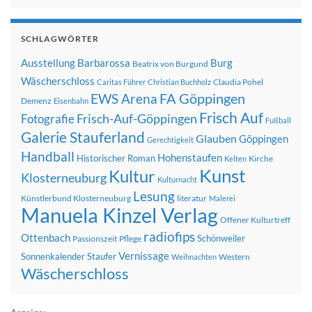
SCHLAGWÖRTER
Ausstellung
Barbarossa
Burg
Beatrix von Burgund
Wäscherschloss
Claudia Pohel
Caritas Führer
Christian Buchholz
FA Göppingen
EWS Arena
Demenz
Eisenbahn
Frisch Auf
Frisch-Auf-Göppingen
Fotografie
Fußball
Galerie Stauferland
Glauben
Göppingen
Gerechtigkeit
Handball
Hohenstaufen
Historischer Roman
Kirche
Kelten
Kunst
Kultur
Klosterneuburg
Kulturnacht
Lesung
Künstlerbund Klosterneuburg
literatur
Malerei
Manuela Kinzel Verlag
Offener Kulturtreff
radiofips
Ottenbach
Schönweiler
Passionszeit
Pflege
Vernissage
Sonnenkalender
Staufer
Western
Weihnachten
Wäscherschloss