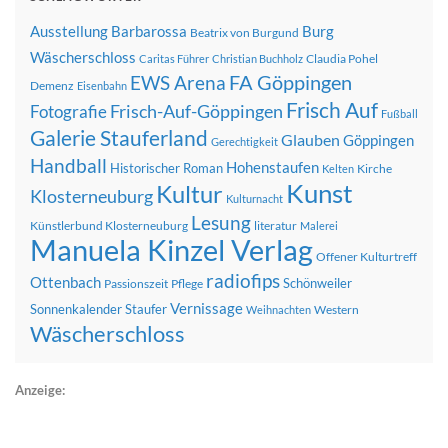
Ausstellung
Barbarossa
Burg
Beatrix von Burgund
Wäscherschloss
Claudia Pohel
Caritas Führer
Christian Buchholz
FA Göppingen
EWS Arena
Demenz
Eisenbahn
Frisch Auf
Frisch-Auf-Göppingen
Fotografie
Fußball
Galerie Stauferland
Glauben
Göppingen
Gerechtigkeit
Handball
Hohenstaufen
Historischer Roman
Kirche
Kelten
Kunst
Kultur
Klosterneuburg
Kulturnacht
Lesung
Künstlerbund Klosterneuburg
literatur
Malerei
Manuela Kinzel Verlag
Offener Kulturtreff
radiofips
Ottenbach
Schönweiler
Passionszeit
Pflege
Vernissage
Sonnenkalender
Staufer
Western
Weihnachten
Wäscherschloss
Anzeige: