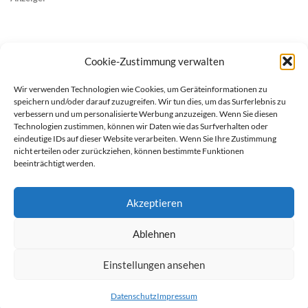
Cookie-Zustimmung verwalten
Wir verwenden Technologien wie Cookies, um Geräteinformationen zu
speichern und/oder darauf zuzugreifen. Wir tun dies, um das Surferlebnis zu
verbessern und um personalisierte Werbung anzuzeigen. Wenn Sie diesen
Technologien zustimmen, können wir Daten wie das Surfverhalten oder
eindeutige IDs auf dieser Website verarbeiten. Wenn Sie Ihre Zustimmung
nicht erteilen oder zurückziehen, können bestimmte Funktionen
beeinträchtigt werden.
Akzeptieren
Ablehnen
werben auf Filstalexpress
Team
Impressum
Datenschutz
Einstellungen ansehen
© Copyright Filstalexpress.de.
Datenschutz
Impressum
Powered by Matthias Hehn,
MyWebstage.de
.