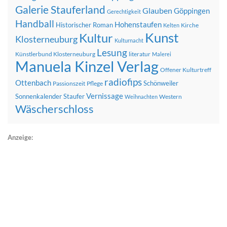
Galerie Stauferland
Glauben
Göppingen
Gerechtigkeit
Handball
Hohenstaufen
Historischer Roman
Kirche
Kelten
Kunst
Kultur
Klosterneuburg
Kulturnacht
Lesung
Künstlerbund Klosterneuburg
literatur
Malerei
Manuela Kinzel Verlag
Offener Kulturtreff
radiofips
Ottenbach
Schönweiler
Passionszeit
Pflege
Vernissage
Sonnenkalender
Staufer
Western
Weihnachten
Wäscherschloss
Anzeige: