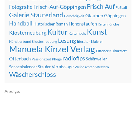
Frisch Auf
Frisch-Auf-Göppingen
Fotografie
Fußball
Galerie Stauferland
Glauben
Göppingen
Gerechtigkeit
Handball
Hohenstaufen
Historischer Roman
Kirche
Kelten
Kunst
Kultur
Klosterneuburg
Kulturnacht
Lesung
Künstlerbund Klosterneuburg
literatur
Malerei
Manuela Kinzel Verlag
Offener Kulturtreff
radiofips
Ottenbach
Schönweiler
Passionszeit
Pflege
Vernissage
Sonnenkalender
Staufer
Western
Weihnachten
Wäscherschloss
Anzeige: