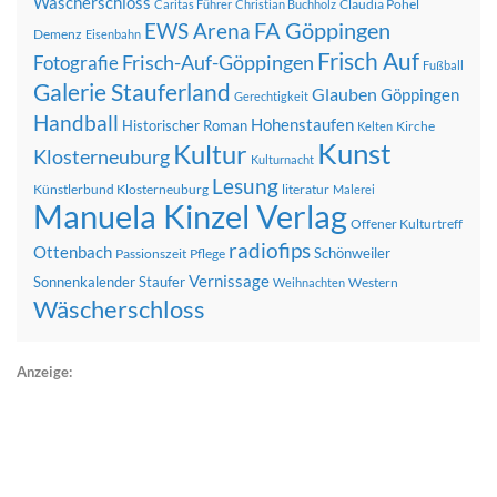
Wäscherschloss
Claudia Pohel
Caritas Führer
Christian Buchholz
FA Göppingen
EWS Arena
Demenz
Eisenbahn
Frisch Auf
Frisch-Auf-Göppingen
Fotografie
Fußball
Galerie Stauferland
Glauben
Göppingen
Gerechtigkeit
Handball
Hohenstaufen
Historischer Roman
Kirche
Kelten
Kunst
Kultur
Klosterneuburg
Kulturnacht
Lesung
Künstlerbund Klosterneuburg
literatur
Malerei
Manuela Kinzel Verlag
Offener Kulturtreff
radiofips
Ottenbach
Schönweiler
Passionszeit
Pflege
Vernissage
Sonnenkalender
Staufer
Western
Weihnachten
Wäscherschloss
Anzeige: