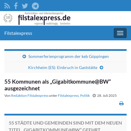
Filstalexpress
Navig
umsc
Sommerferienprogramm der keb Göppingen
Kirchheim (ES): Einbruch in Gaststätte
55 Kommunen als „Gigabitkommune@BW“
ausgezeichnet
Von
Redaktion Filstalexpress
unter
Filstalexpress
,
Politik
28. Juli 2025
55 STÄDTE UND GEMEINDEN SIND MIT DEM NEUEN
TITEL „GIGABITKOMMUNE@BW“ GEEHRT