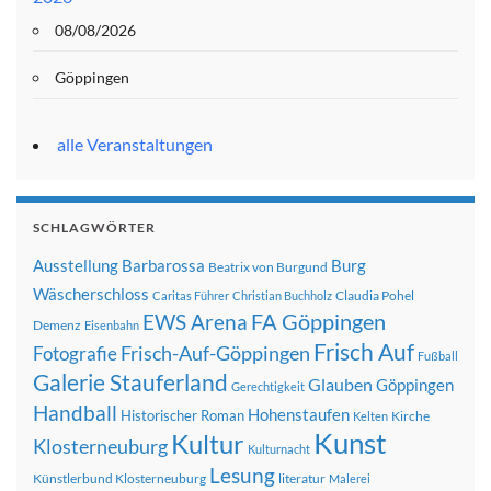
08/08/2026
Göppingen
alle Veranstaltungen
SCHLAGWÖRTER
Ausstellung
Barbarossa
Burg
Beatrix von Burgund
Wäscherschloss
Claudia Pohel
Caritas Führer
Christian Buchholz
FA Göppingen
EWS Arena
Demenz
Eisenbahn
Frisch Auf
Frisch-Auf-Göppingen
Fotografie
Fußball
Galerie Stauferland
Glauben
Göppingen
Gerechtigkeit
Handball
Hohenstaufen
Historischer Roman
Kirche
Kelten
Kunst
Kultur
Klosterneuburg
Kulturnacht
Lesung
Künstlerbund Klosterneuburg
literatur
Malerei