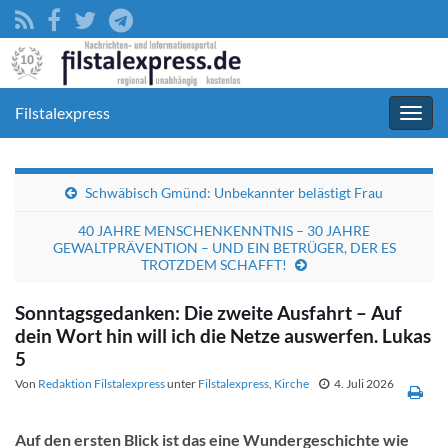
Filstalexpress
Navig
umsc
Schwäbisch Gmünd: Unbekannter belästigt Frau
40 JAHRE MENSCHENKENNTNIS – 30 JAHRE
GEWALTPRÄVENTION – UND EIN BETRÜGER, DER ES
TROTZDEM SCHAFFT!
Sonntagsgedanken: Die zweite Ausfahrt – Auf
dein Wort hin will ich die Netze auswerfen. Lukas
5
Von
Redaktion Filstalexpress
unter
Filstalexpress
,
Kirche
4. Juli 2026
Auf den ersten Blick ist das eine Wundergeschichte wie