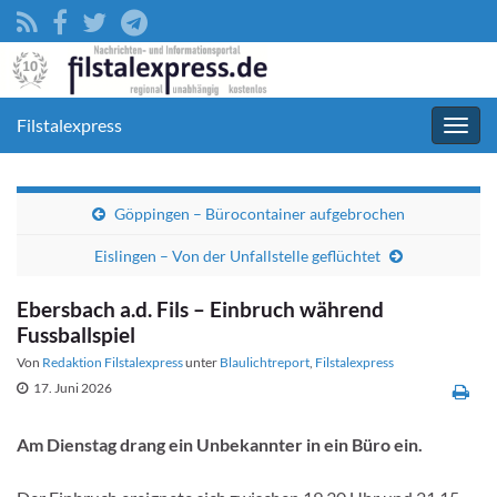
Filstalexpress
Navig
umsc
Göppingen – Bürocontainer aufgebrochen
Eislingen – Von der Unfallstelle geflüchtet
Ebersbach a.d. Fils – Einbruch während
Fussballspiel
Von
Redaktion Filstalexpress
unter
Blaulichtreport
,
Filstalexpress
17. Juni 2026
Am Dienstag drang ein Unbekannter in ein Büro ein.