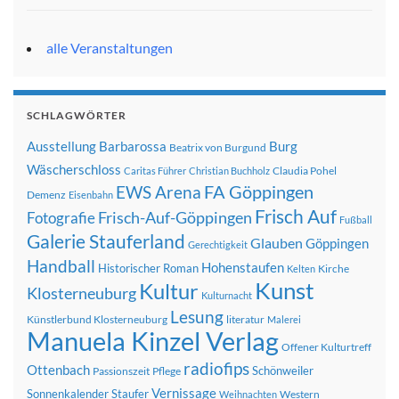
alle Veranstaltungen
SCHLAGWÖRTER
Ausstellung
Barbarossa
Burg
Beatrix von Burgund
Wäscherschloss
Claudia Pohel
Caritas Führer
Christian Buchholz
FA Göppingen
EWS Arena
Demenz
Eisenbahn
Frisch Auf
Frisch-Auf-Göppingen
Fotografie
Fußball
Galerie Stauferland
Glauben
Göppingen
Gerechtigkeit
Handball
Hohenstaufen
Historischer Roman
Kirche
Kelten
Kunst
Kultur
Klosterneuburg
Kulturnacht
Lesung
Künstlerbund Klosterneuburg
literatur
Malerei
Manuela Kinzel Verlag
Offener Kulturtreff
radiofips
Ottenbach
Schönweiler
Passionszeit
Pflege
Vernissage
Sonnenkalender
Staufer
Western
Weihnachten