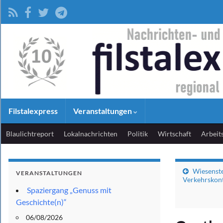
Filstalexpress
Veranstaltungen
Blaulichtreport
Lokalnachrichten
Politik
Wirtschaft
Arbeit
Wiesenst
VERANSTALTUNGEN
Verkehrskont
Spaziergang „Genuss mit
Geschichte(n)“
06/08/2026