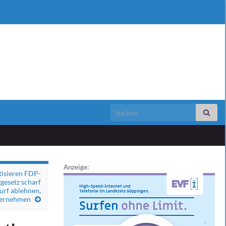
Search for:
Anzeige:
tisieren FDP-
gesetz scharf
rf ablehnen,
bernehmen