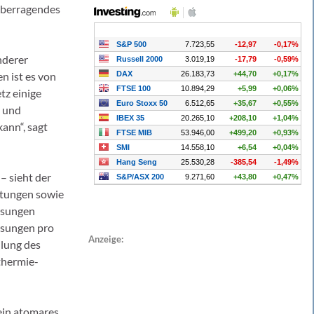
„überragendes
nderer
n ist es von
z einige
- und
ann“, sagt
 sieht der
tungen sowie
ssungen
ssungen pro
Anzeige:
llung des
thermie-
 ein atomares