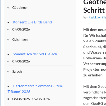
Geothe
Göppingen
Schritt
Von
Redaktion Fil
Konzert: Die Birds Band
07/08/2026
Mit dem neue
für Wirtschaf
Geislingen
vielen Punkt
überhaupt, di
und Wasserre
Stammtisch der SPD Salach
Erdwärme-Bra
07/08/2026
Verbesserung
Projekten noc
Salach
zu erhöhen.
Gartenmarkt "Sommer-Blüten-
Mit dem Geot
Träume" 2026
verbindliche 
zugeschnitten
08/08/2026 - 09/08/2026
dem GeoBG ein