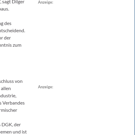
 sagt Dilger
Anzeige:
baus.
ng des
entscheidend.
or der
nntnis zum
schluss von
Anzeige:
allen
dustrie,
es Verbandes
ermischer
s DGK, der
hemen und ist