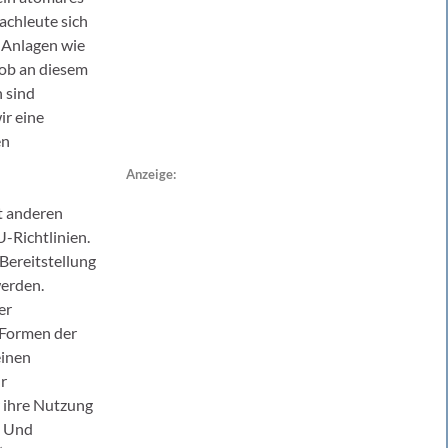
achleute sich
e Anlagen wie
 ob an diesem
h sind
ir eine
en
Anzeige:
t anderen
-Richtlinien.
Bereitstellung
erden.
er
e Formen der
einen
ur
r ihre Nutzung
. Und