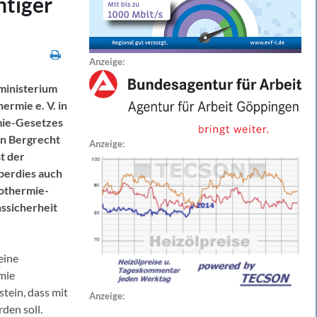
htiger
Anzeige:
ministerium
rmie e. V. in
mie-Gesetzes
in Bergrecht
Anzeige:
t der
berdies auch
eothermie-
nssicherheit
eine
rmie
tein, dass mit
Anzeige:
den soll.