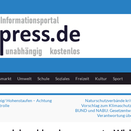
smarkt
Umwelt
Schule
Soziales
Freizeit
Kultur
Sport
eig/ Hohenstaufen – Achtung
Naturschutzverbände kri
rolle
Vorschlag zum Klimaschutz
BUND und NABU: Gesetzentwu
Verantwortung ü