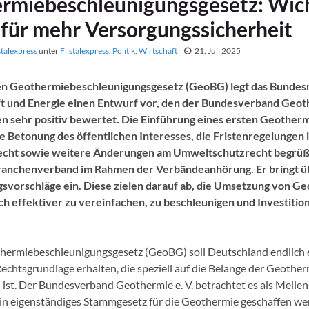
rmiebeschleunigungsgesetz: Wic
 für mehr Versorgungssicherheit
stalexpress
unter
Filstalexpress
,
Politik
,
Wirtschaft
21. Juli 2025
n Geothermiebeschleunigungsgesetz (GeoBG) legt das Bundes
t und Energie einen Entwurf vor, den der Bundesverband Geothe
en sehr positiv bewertet. Die Einführung eines ersten Geother
e Betonung des öffentlichen Interesses, die Fristenregelungen 
cht sowie weitere Änderungen am Umweltschutzrecht begrüß
nchenverband im Rahmen der Verbändeanhörung. Er bringt ü
svorschläge ein. Diese zielen darauf ab, die Umsetzung von G
h effektiver zu vereinfachen, zu beschleunigen und Investitio
hermiebeschleunigungsgesetz (GeoBG) soll Deutschland endlich 
Rechtsgrundlage erhalten, die speziell auf die Belange der Geothe
 ist. Der Bundesverband Geothermie e. V. betrachtet es als Meilens
 eigenständiges Stammgesetz für die Geothermie geschaffen wer