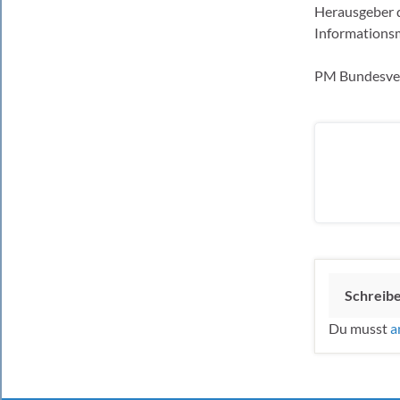
Herausgeber d
Informationsm
PM Bundesver
Schreib
Du musst
a