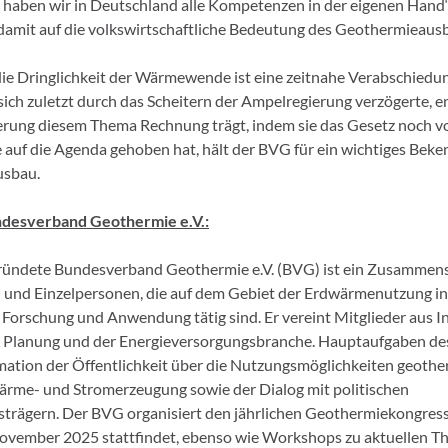
 haben wir in Deutschland alle Kompetenzen in der eigenen Hand“,
damit auf die volkswirtschaftliche Bedeutung des Geothermieaus
 die Dringlichkeit der Wärmewende ist eine zeitnahe Verabschiedu
 sich zuletzt durch das Scheitern der Ampelregierung verzögerte, 
erung diesem Thema Rechnung trägt, indem sie das Gesetz noch v
uf die Agenda gehoben hat, hält der BVG für ein wichtiges Beke
sbau.
desverband Geothermie e.V.:
ründete Bundesverband Geothermie e.V. (BVG) ist ein Zusammen
nd Einzelpersonen, die auf dem Gebiet der Erdwärmenutzung in 
 Forschung und Anwendung tätig sind. Er vereint Mitglieder aus In
, Planung und der Energieversorgungsbranche. Hauptaufgaben d
rmation der Öffentlichkeit über die Nutzungsmöglichkeiten geoth
ärme- und Stromerzeugung sowie der Dialog mit politischen
trägern. Der BVG organisiert den jährlichen Geothermiekongres
ovember 2025 stattfindet, ebenso wie Workshops zu aktuellen T