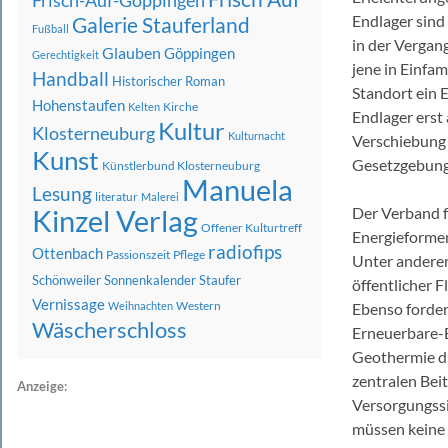
Frisch-Auf-Göppingen
Endlager sind
Galerie Stauferland
Fußball
in der Vergan
Glauben
Göppingen
Gerechtigkeit
jene in Einfa
Handball
Historischer Roman
Standort ein E
Hohenstaufen
Kirche
Kelten
Endlager erst
Kultur
Klosterneuburg
Kulturnacht
Verschiebung 
Kunst
Gesetzgebungs
Künstlerbund Klosterneuburg
Manuela
Lesung
literatur
Malerei
Kinzel Verlag
Der Verband f
Offener Kulturtreff
Energieformen
radiofips
Ottenbach
Passionszeit
Pflege
Unter anderem
Schönweiler
Sonnenkalender
Staufer
öffentlicher 
Vernissage
Western
Weihnachten
Ebenso forde
Wäscherschloss
Erneuerbare-E
Geothermie d
zentralen Beit
Anzeige:
Versorgungssic
müssen keine 