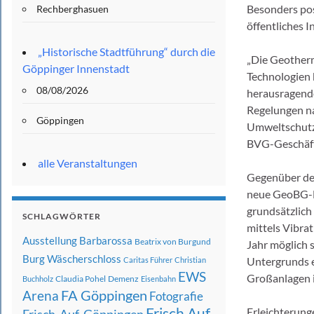
Besonders pos
Rechberghasuen
öffentliches I
„Historische Stadtführung“ durch die
„Die Geother
Göppinger Innenstadt
Technologien 
08/08/2026
herausragend
Regelungen na
Göppingen
Umweltschutz 
BVG-Geschäfts
alle Veranstaltungen
Gegenüber de
neue GeoBG-E
grundsätzlich
SCHLAGWÖRTER
mittels Vibra
Ausstellung
Barbarossa
Beatrix von Burgund
Jahr möglich 
Burg Wäscherschloss
Untergrunds e
Caritas Führer
Christian
EWS
Großanlagen i
Claudia Pohel
Demenz
Buchholz
Eisenbahn
FA Göppingen
Arena
Fotografie
Frisch Auf
Erleichterung