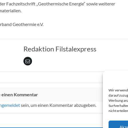
er Fachzeitschrift „Geothermische Energie“ sowie weiterer
aterialien.
band Geothermie e.V.
Redaktion Filstalexpress
Wir verwende
e einen Kommentar
darauf zuzug
Werbung anzu
ngemeldet
sein, um einen Kommentar abzugeben.
Surfverhalte
nicht erteil
Akze