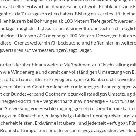
 im aktuellen Entwurf nicht vorgesehen, obwohl Politik und viele F
genheit dafür ausgesprochen haben. Bislang muss selbst für klein
milienhäusern bei Bohrungen ab 100 Metern Tiefe geprüft werden,
ndlager möglich ist. „Das ist nicht sinnvoll, denn technisch möglic
 ab einer Tiefe von 300 oder sogar 400 Metern. Deswegen halten w
dieser Grenze weiterhin für bedeutend und hoffen hier im weiter
verfahren auf Verbesserungen“, sagt Dilger.
ordert darüber hinaus weitere Maßnahmen zur Gleichstellung mi
 wie Windenergie und damit der vollständigen Umsetzung von EU
 soll die baurechtliche Privilegierung im Außenbereich sowie die 
Flächen über das Geothermiebeschleunigungsgesetz angegangen w
rt der Bundesverband Geothermie zur vollständigen Umsetzung d
nergien-Richtlinie – vergleichbar zur Windenergie – auch für all
ie Ausweisung von Beschleunigungsgebieten. „Geothermie kann 
rag zum Klimaschutz, zu langfristig stabilen Energiepreisen und z
herheit leisten. Erdwärme ist überall und jederzeit verfügbar. Fü
Brennstoffe importiert und deren Lieferwege abgesichert werden