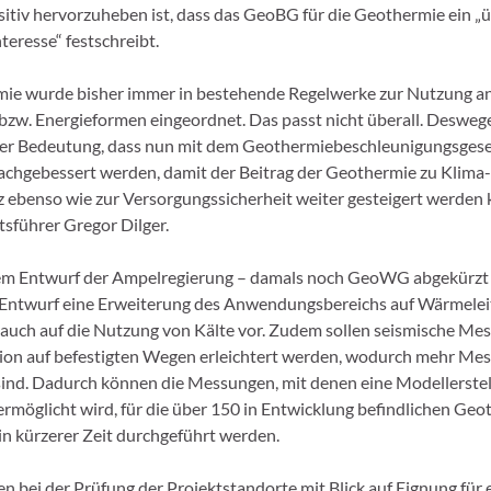
itiv hervorzuheben ist, dass das GeoBG für die Geothermie ein 
nteresse“ festschreibt.
mie wurde bisher immer in bestehende Regelwerke zur Nutzung a
bzw. Energieformen eingeordnet. Das passt nicht überall. Deswege
er Bedeutung, dass nun mit dem Geothermiebeschleunigungsgeset
chgebessert werden, damit der Beitrag der Geothermie zu Klima
ebenso wie zur Versorgungssicherheit weiter gesteigert werden k
führer Gregor Dilger.
m Entwurf der Ampelregierung – damals noch GeoWG abgekürzt –
ntwurf eine Erweiterung des Anwendungsbereichs auf Wärmelei
 auch auf die Nutzung von Kälte vor. Zudem sollen seismische Me
tion auf befestigten Wegen erleichtert werden, wodurch mehr Me
sind. Dadurch können die Messungen, mit denen eine Modellerste
rmöglicht wird, für die über 150 in Entwicklung befindlichen Geo
n kürzerer Zeit durchgeführt werden.
en bei der Prüfung der Projektstandorte mit Blick auf Eignung für