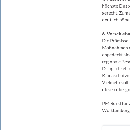
höchste Einsp
gerecht. Zuma
deutlich höhe
6. Verschieb
Die Prämisse,
Maßnahmen nur
abgedeckt sind
regionale Bes
Dringlichkeit 
Klimaschutzm
Vielmehr soll
diesen übergr
PM Bund für 
Württemberg 