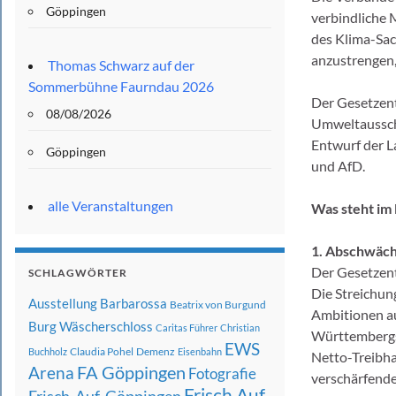
Göppingen
verbindliche 
des Klima-Sach
anzustrengen,
Thomas Schwarz auf der
Sommerbühne Faurndau 2026
Der Gesetzent
08/08/2026
Umweltaussch
Entwurf der 
Göppingen
und AfD.
alle Veranstaltungen
Was steht im
1. Abschwäch
Der Gesetzent
SCHLAGWÖRTER
Die Streichung
Ausstellung
Barbarossa
Beatrix von Burgund
Ambitionen au
Burg Wäscherschloss
Caritas Führer
Christian
Württembergs 
EWS
Claudia Pohel
Demenz
Buchholz
Eisenbahn
Netto-Treibhau
FA Göppingen
Arena
Fotografie
verschärfende
Frisch Auf