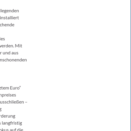
ndlegenden
nstalliert
echende
les
werden. Mit
er und aus
henschonenden
tztem Euro“
npreises
usschließen –
g
örderung
langfristig
kus auf die