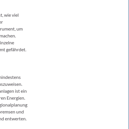
, wie viel
er
strument, um
 machen.
inzelne
mt gefährdet.
 mindestens
uszuweisen.
nlagen ist ein
ren Energien.
egionalplanung
 bremsen und
end entwerten.