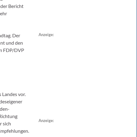
der Bericht
mehr
Anzeige:
ndtag. Der
nt und den
von FDP/DVP
 Landes vor.
ndeseigener
aden-
Richtung
Anzeige:
r sich
 Empfehlungen.