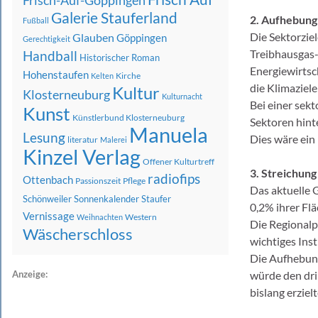
Frisch-Auf-Göppingen
Galerie Stauferland
2. Aufhebung
Fußball
Die Sektorzie
Glauben
Göppingen
Gerechtigkeit
Treibhausgas-
Handball
Historischer Roman
Energiewirtsc
Hohenstaufen
Kirche
Kelten
die Klimaziel
Kultur
Klosterneuburg
Kulturnacht
Bei einer sek
Kunst
Künstlerbund Klosterneuburg
Sektoren hint
Manuela
Lesung
Dies wäre ein 
literatur
Malerei
Kinzel Verlag
Offener Kulturtreff
3. Streichung
radiofips
Ottenbach
Passionszeit
Pflege
Das aktuelle 
Schönweiler
Sonnenkalender
Staufer
0,2% ihrer Fl
Vernissage
Western
Weihnachten
Die Regionalp
Wäscherschloss
wichtiges Ins
Die Aufhebung
Anzeige:
würde den dri
bislang erzie