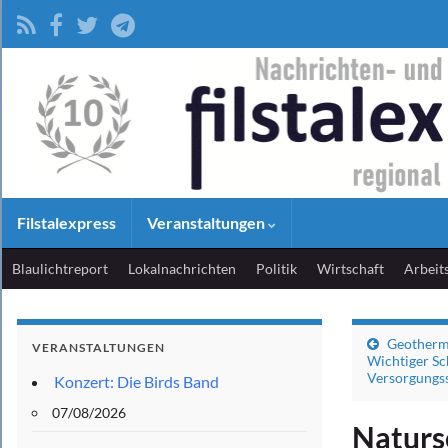
Filstalexpress
Veranstaltungen
Blaulichtreport
Lokalnachrichten
Politik
Wirtschaft
Arbeit
Geotherm
VERANSTALTUNGEN
Wichtiger Sc
Versorgungss
Konzert: Die Birds Band
07/08/2026
Naturs