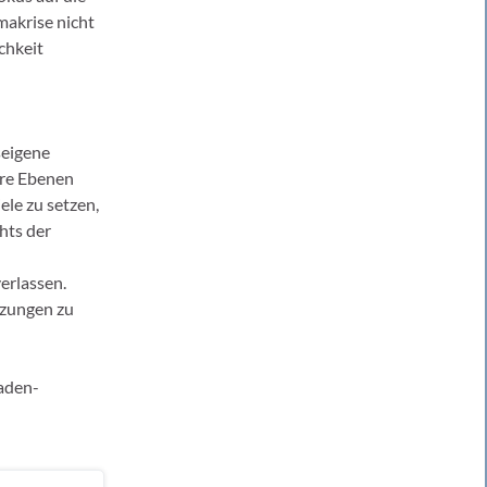
akrise nicht
chkeit
seigene
ere Ebenen
ele zu setzen,
hts der
rlassen.
nzungen zu
aden-