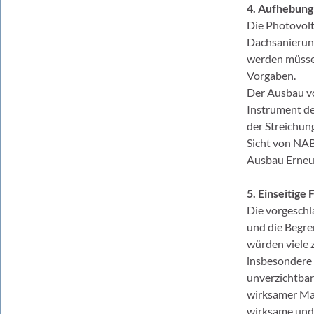
4. Aufhebung
Die Photovolt
Dachsanierung
werden müssen
Vorgaben.
Der Ausbau vo
Instrument de
der Streichun
Sicht von NA
Ausbau Erneue
5. Einseitig
Die vorgeschl
und die Begr
würden viele
insbesondere s
unverzichtbar
wirksamer Maß
wirksame und