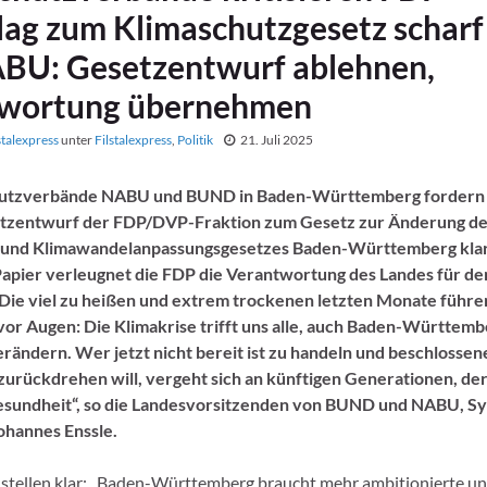
lag zum Klimaschutzgesetz scha
BU: Gesetzentwurf ablehnen,
wortung übernehmen
stalexpress
unter
Filstalexpress
,
Politik
21. Juli 2025
hutzverbände NABU und BUND in Baden-Württemberg fordern 
etzentwurf der FDP/DVP-Fraktion zum Gesetz zur Änderung d
 und Klimawandelanpassungsgesetzes Baden-Württemberg klar
Papier verleugnet die FDP die Verantwortung des Landes für de
 Die viel zu heißen und extrem trockenen letzten Monate führe
vor Augen: Die Klimakrise trifft uns alle, auch Baden-Württemb
rändern. Wer jetzt nicht bereit ist zu handeln und beschlossen
rückdrehen will, vergeht sich an künftigen Generationen, der
Gesundheit“, so die Landesvorsitzenden von BUND und NABU, Syl
ohannes Enssle.
stellen klar: „Baden-Württemberg braucht mehr ambitionierte u