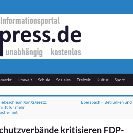
smarkt
Umwelt
Schule
Soziales
Freizeit
Kultur
Sport
iebeschleunigungsgesetz:
Ebersbach – Betrunken und 
hritt für mehr
icherheit
chutzverbände kritisieren FDP-