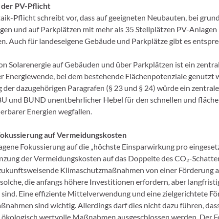
 der PV-Pflicht
aik-Pflicht schreibt vor, dass auf geeigneten Neubauten, bei gru
en und auf Parkplätzen mit mehr als 35 Stellplätzen PV-Anlagen i
. Auch für landeseigene Gebäude und Parkplätze gibt es entspr
n Solarenergie auf Gebäuden und über Parkplätzen ist ein zentra
r Energiewende, bei dem bestehende Flächenpotenziale genutzt 
g der dazugehörigen Paragrafen (§ 23 und § 24) würde ein zentral
BU und BUND unentbehrlicher Hebel für den schnellen und fläc
rbarer Energien wegfallen.
e Fokussierung auf Vermeidungskosten
agene Fokussierung auf die „höchste Einsparwirkung pro eingese
enzung der Vermeidungskosten auf das Doppelte des CO₂-Schatte
 zukunftsweisende Klimaschutzmaßnahmen von einer Förderung a
olche, die anfangs höhere Investitionen erfordern, aber langfristi
 sind. Eine effiziente Mittelverwendung und eine zielgerichtete F
nahmen sind wichtig. Allerdings darf dies nicht dazu führen, dass 
 ökologisch wertvolle Maßnahmen ausgeschlossen werden. Der Fo