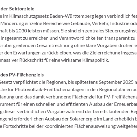
 der Sektorziele
le im Klimaschutzgesetz Baden-Württemberg legen verbindlich fest
Minderung einzelne Bereiche wie Gebäude, Verkehr, Industrie od
haft bis 2030 leisten müssen. Sie sind ein zentrales Steuerungsin
e insgesamt zu erreichen und Verantwortlichkeiten transparent zu
torübergreifenden Gesamtrechnung ohne klare Vorgaben drohen e
er den Erwartungen zurückbleiben, was die Zielerreichung insgesa
massiver Rückschritt für eine wirksame Klimapolitik.
 des PV-Flächenziels
Gesetz verpflichtet die Regionen, bis spätestens September 2025
äche für Photovoltaik-Freiflächenanlagen in den Regionalplänen a
lanung und das damit verbundene Flächenziel für PV-Freiflächena
trument für einen schnellen und effizienten Ausbau der Erneuerba
 dieser verbindlichen Vorgabe während der bereits laufenden R
ngend erforderlichen Ausbau der Solarenergie im Land erheblich
lte Fortschritte bei der koordinierten Flächenausweisung weitgeh