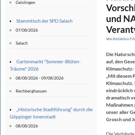
Geislingen
Vorsch
und NA
Stammtisch der SPD Salach
Verant
07/08/2026
Von
Redaktion Fil
Salach
Die Natursc
Gartenmarkt "Sommer-Blüten-
auf, den Ges
Träume" 2026
Klimaschutz-
„Mit diesem 
08/08/2026 - 09/08/2026
Klimaschutz.
eindrücklich 
Rechberghasuen
dramatisch ve
Maßnahmen zu
„Historische Stadtführung“ durch die
unser aller 
Göppinger Innenstadt
Grosch und J
08/08/2026
Die Verbände 