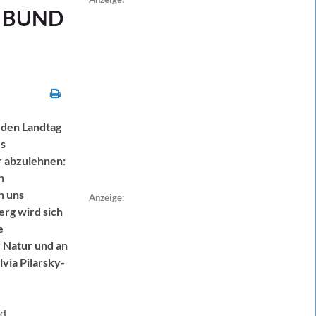
rf BUND
den Landtag
es
 abzulehnen:
n
n uns
Anzeige:
erg wird sich
e
 Natur und an
via Pilarsky-
nd