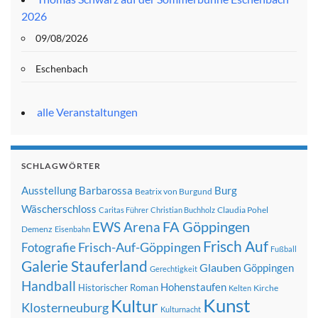
2026
09/08/2026
Eschenbach
alle Veranstaltungen
SCHLAGWÖRTER
Ausstellung
Barbarossa
Burg
Beatrix von Burgund
Wäscherschloss
Claudia Pohel
Caritas Führer
Christian Buchholz
FA Göppingen
EWS Arena
Demenz
Eisenbahn
Frisch Auf
Frisch-Auf-Göppingen
Fotografie
Fußball
Galerie Stauferland
Glauben
Göppingen
Gerechtigkeit
Handball
Hohenstaufen
Historischer Roman
Kirche
Kelten
Kunst
Kultur
Klosterneuburg
Kulturnacht