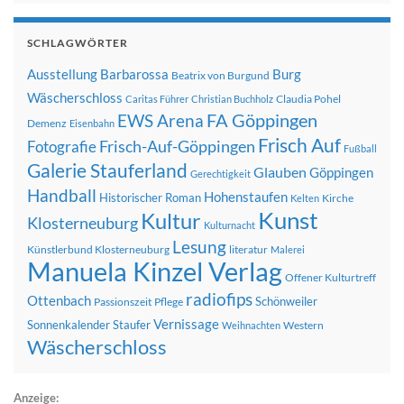
SCHLAGWÖRTER
Ausstellung
Barbarossa
Burg
Beatrix von Burgund
Wäscherschloss
Claudia Pohel
Caritas Führer
Christian Buchholz
FA Göppingen
EWS Arena
Demenz
Eisenbahn
Frisch Auf
Frisch-Auf-Göppingen
Fotografie
Fußball
Galerie Stauferland
Glauben
Göppingen
Gerechtigkeit
Handball
Hohenstaufen
Historischer Roman
Kirche
Kelten
Kunst
Kultur
Klosterneuburg
Kulturnacht
Lesung
Künstlerbund Klosterneuburg
literatur
Malerei
Manuela Kinzel Verlag
Offener Kulturtreff
radiofips
Ottenbach
Schönweiler
Passionszeit
Pflege
Vernissage
Sonnenkalender
Staufer
Western
Weihnachten
Wäscherschloss
Anzeige: