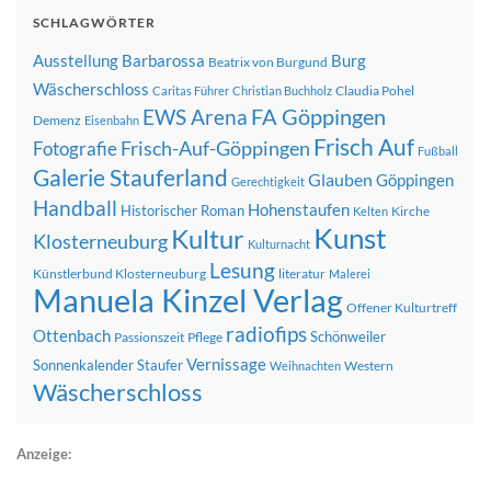
SCHLAGWÖRTER
Ausstellung
Barbarossa
Burg
Beatrix von Burgund
Wäscherschloss
Claudia Pohel
Caritas Führer
Christian Buchholz
FA Göppingen
EWS Arena
Demenz
Eisenbahn
Frisch Auf
Frisch-Auf-Göppingen
Fotografie
Fußball
Galerie Stauferland
Glauben
Göppingen
Gerechtigkeit
Handball
Hohenstaufen
Historischer Roman
Kirche
Kelten
Kunst
Kultur
Klosterneuburg
Kulturnacht
Lesung
Künstlerbund Klosterneuburg
literatur
Malerei
Manuela Kinzel Verlag
Offener Kulturtreff
radiofips
Ottenbach
Schönweiler
Passionszeit
Pflege
Vernissage
Sonnenkalender
Staufer
Western
Weihnachten
Wäscherschloss
Anzeige: