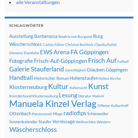
alle Veranstaltungen
SCHLAGWÖRTER
Ausstellung
Barbarossa
Burg
Beatrix von Burgund
Wäscherschloss
Claudia Pohel
Caritas Führer
Christian Buchholz
FA Göppingen
EWS Arena
Demenz
Eisenbahn
Frisch Auf
Frisch-Auf-Göppingen
Fotografie
Fußball
Galerie Stauferland
Glauben
Göppingen
Gerechtigkeit
Handball
Hohenstaufen
Historischer Roman
Kirche
Kelten
Kunst
Kultur
Klosterneuburg
Kulturnacht
Lesung
Künstlerbund Klosterneuburg
literatur
Malerei
Manuela Kinzel Verlag
Offener Kulturtreff
radiofips
Ottenbach
Schönweiler
Passionszeit
Pflege
Vernissage
Sonnenkalender
Staufer
Western
Weihnachten
Wäscherschloss