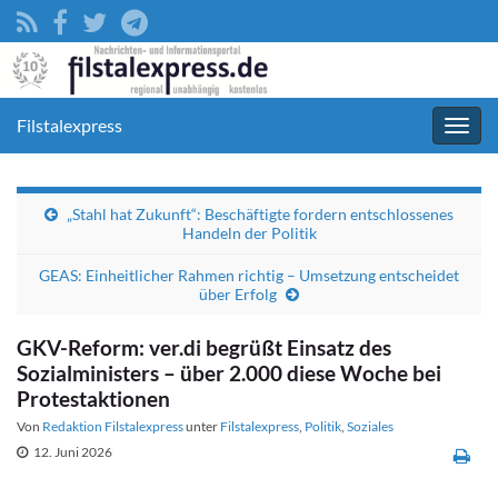
Filstalexpress
Navig
umsc
„Stahl hat Zukunft“: Beschäftigte fordern entschlossenes
Handeln der Politik
GEAS: Einheitlicher Rahmen richtig – Umsetzung entscheidet
über Erfolg
GKV-Reform: ver.di begrüßt Einsatz des
Sozialministers – über 2.000 diese Woche bei
Protestaktionen
Von
Redaktion Filstalexpress
unter
Filstalexpress
,
Politik
,
Soziales
12. Juni 2026