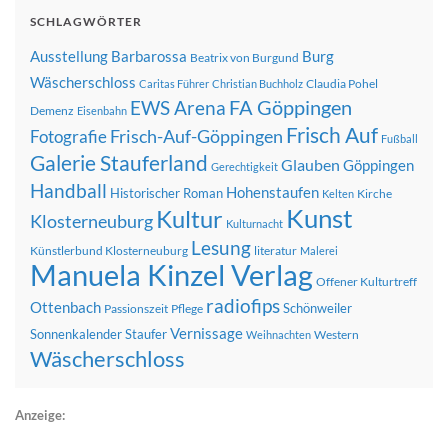
SCHLAGWÖRTER
Ausstellung
Barbarossa
Burg
Beatrix von Burgund
Wäscherschloss
Claudia Pohel
Caritas Führer
Christian Buchholz
FA Göppingen
EWS Arena
Demenz
Eisenbahn
Frisch Auf
Frisch-Auf-Göppingen
Fotografie
Fußball
Galerie Stauferland
Glauben
Göppingen
Gerechtigkeit
Handball
Hohenstaufen
Historischer Roman
Kirche
Kelten
Kunst
Kultur
Klosterneuburg
Kulturnacht
Lesung
Künstlerbund Klosterneuburg
literatur
Malerei
Manuela Kinzel Verlag
Offener Kulturtreff
radiofips
Ottenbach
Schönweiler
Passionszeit
Pflege
Vernissage
Sonnenkalender
Staufer
Western
Weihnachten
Wäscherschloss
Anzeige: