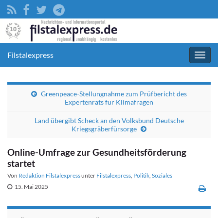
Filstalexpress
Navig
umsc
Greenpeace-Stellungnahme zum Prüfbericht des
Expertenrats für Klimafragen
Land übergibt Scheck an den Volksbund Deutsche
Kriegsgräberfürsorge
Online-Umfrage zur Gesundheitsförderung
startet
Von
Redaktion Filstalexpress
unter
Filstalexpress
,
Politik
,
Soziales
15. Mai 2025