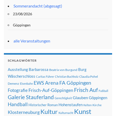
Sommerandacht (abgesagt)
23/08/2026
Göppingen
alle Veranstaltungen
SCHLAGWÖRTER
Ausstellung
Barbarossa
Burg
Beatrix von Burgund
Wäscherschloss
Claudia Pohel
Caritas Führer
Christian Buchholz
FA Göppingen
EWS Arena
Demenz
Eisenbahn
Frisch Auf
Frisch-Auf-Göppingen
Fotografie
Fußball
Galerie Stauferland
Glauben
Göppingen
Gerechtigkeit
Handball
Hohenstaufen
Historischer Roman
Kirche
Kelten
Kunst
Kultur
Klosterneuburg
Kulturnacht