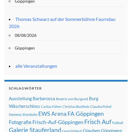
Göppingen
Thomas Schwarz auf der Sommerbühne Faurndau
2026
08/08/2026
Göppingen
alle Veranstaltungen
SCHLAGWÖRTER
Ausstellung
Barbarossa
Burg
Beatrix von Burgund
Wäscherschloss
Claudia Pohel
Caritas Führer
Christian Buchholz
FA Göppingen
EWS Arena
Demenz
Eisenbahn
Frisch Auf
Frisch-Auf-Göppingen
Fotografie
Fußball
Galerie Stauferland
Glauben
Göppingen
Gerechtigkeit