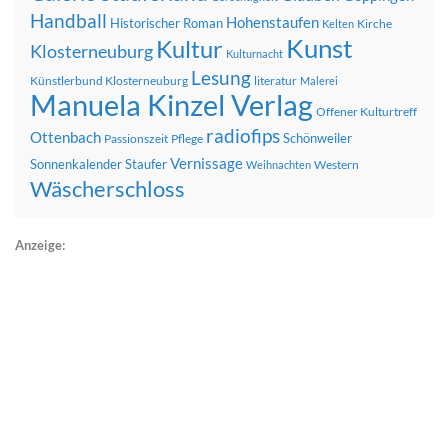
Handball
Hohenstaufen
Historischer Roman
Kirche
Kelten
Kunst
Kultur
Klosterneuburg
Kulturnacht
Lesung
Künstlerbund Klosterneuburg
literatur
Malerei
Manuela Kinzel Verlag
Offener Kulturtreff
radiofips
Ottenbach
Schönweiler
Passionszeit
Pflege
Vernissage
Sonnenkalender
Staufer
Western
Weihnachten
Wäscherschloss
Anzeige: