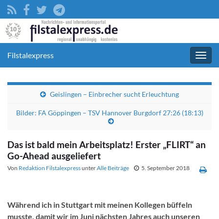
Filstalexpress
Navig
umsc
Geislingen – Einbrecher sucht Erleuchtung
Bilder: FA Göppingen – TSV Hannover Burgdorf 27:26 (18:13)
Das ist bald mein Arbeitsplatz! Erster „FLIRT“ an
Go-Ahead ausgeliefert
Von
Redaktion Filstalexpress
unter
Alle Beiträge
5. September 2018
Während ich in Stuttgart mit meinen Kollegen büffeln
musste, damit wir im Juni nächsten Jahres auch unseren