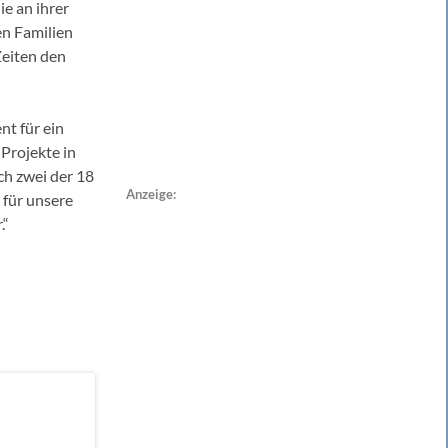
ie an ihrer
en Familien
Zeiten den
t für ein
 Projekte in
ch zwei der 18
Anzeige:
 für unsere
.“