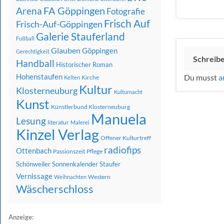
FA Göppingen
Arena
Fotografie
Frisch Auf
Frisch-Auf-Göppingen
Galerie Stauferland
Fußball
Glauben
Göppingen
Gerechtigkeit
Schreib
Handball
Historischer Roman
Hohenstaufen
Du musst
a
Kirche
Kelten
Kultur
Klosterneuburg
Kulturnacht
Kunst
Künstlerbund Klosterneuburg
Manuela
Lesung
literatur
Malerei
Kinzel Verlag
Offener Kulturtreff
radiofips
Ottenbach
Passionszeit
Pflege
Schönweiler
Sonnenkalender
Staufer
Vernissage
Western
Weihnachten
Wäscherschloss
Anzeige: