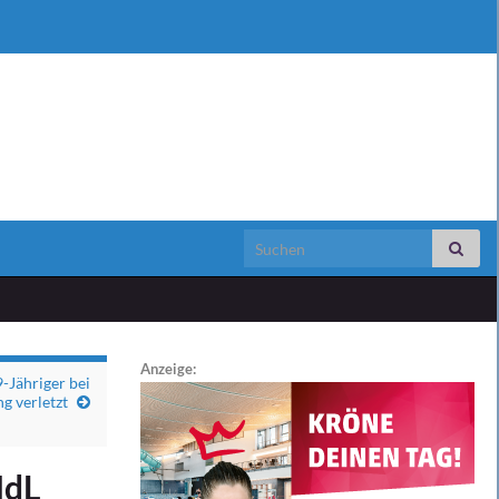
Search for:
Anzeige:
Jähriger bei
g verletzt
MdL