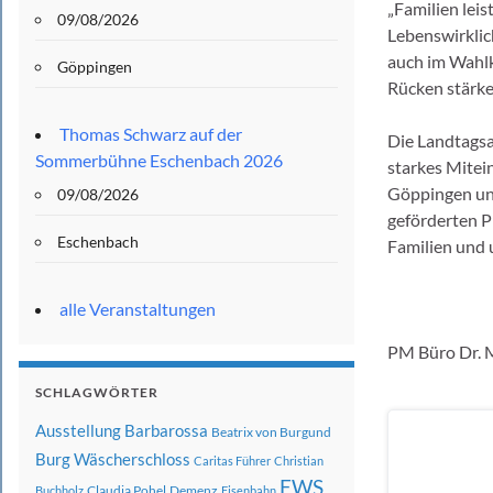
„Familien lei
09/08/2026
Lebenswirklich
auch im Wahlk
Göppingen
Rücken stärke
Thomas Schwarz auf der
Die Landtagsa
Sommerbühne Eschenbach 2026
starkes Mitein
Göppingen und
09/08/2026
geförderten P
Eschenbach
Familien und 
alle Veranstaltungen
PM Büro Dr. 
SCHLAGWÖRTER
Ausstellung
Barbarossa
Beatrix von Burgund
Burg Wäscherschloss
Caritas Führer
Christian
EWS
Claudia Pohel
Demenz
Buchholz
Eisenbahn