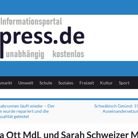
smarkt
Umwelt
Schule
Soziales
Freizeit
Kultur
Sport
abrunnen läuft wieder – Der
Schwäbisch Gmünd: 19-
 wurde repariert und die
Auseinandersetzun
ualität getestet
a Ott MdL und Sarah Schweizer 