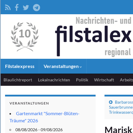
Filstalexpress
Veranstaltungen
Blaulichtreport
Lokalnachrichten
Politik
Wirtschaft
Arbeit
Barbaross
VERANSTALTUNGEN
Sauerbrunnen
Trinkwasserq
Gartenmarkt "Sommer-Blüten-
Träume" 2026
Marisk
08/08/2026 - 09/08/2026