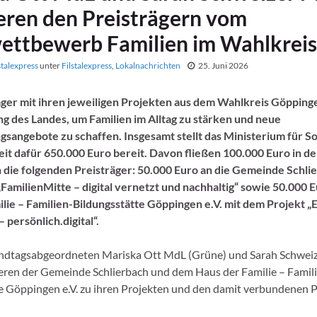
ieren den Preisträgern vom
ettbewerb Familien im Wahlkreis
stalexpress
unter
Filstalexpress
,
Lokalnachrichten
25. Juni 2026
äger mit ihren jeweiligen Projekten aus dem Wahlkreis Göpping
g des Landes, um Familien im Alltag zu stärken und neue
sangebote zu schaffen. Insgesamt stellt das Ministerium für So
it dafür 650.000 Euro bereit. Davon fließen 100.000 Euro in d
die folgenden Preisträger: 50.000 Euro an die Gemeinde Schli
FamilienMitte – digital vernetzt und nachhaltig“ sowie 50.000 E
lie – Familien-Bildungsstätte Göppingen e.V. mit dem Projekt „
 persönlich.digital“.
andtagsabgeordneten Mariska Ott MdL (Grüne) und Sarah Schwei
eren der Gemeinde Schlierbach und dem Haus der Familie – Famil
e Göppingen e.V. zu ihren Projekten und den damit verbundenen P