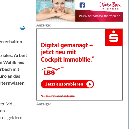
Anzeige:
en erhalten
ziales, Arbeit
en Wahlkreis
erbach mit
uro an das
Elternwissen
zer MdL
Anzeige:
ien-
reisgeldern.