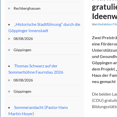
gratul
Rechberghasuen
Ideenw
„Historische Stadtführung“ durch die
Von
Redaktion Fil
Göppinger Innenstadt
Zwei Preistr
08/08/2026
eine Förderun
Göppingen
Unterstützung
und Gesundhe
Göppingen an 
Thomas Schwarz auf der
dem Projekt „
Sommerbühne Faurndau 2026
Haus der Fami
08/08/2026
neu gemacht –
Göppingen
Die beiden L
(CDU) gratuli
Bildungsstätt
Sommerandacht (Pastor Hans
Martin Hoyer)