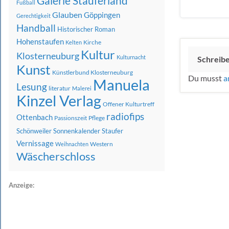
Galerie Stauferland
Fußball
Glauben
Göppingen
Gerechtigkeit
Handball
Historischer Roman
Hohenstaufen
Kirche
Kelten
Kultur
Klosterneuburg
Kulturnacht
Schreib
Kunst
Künstlerbund Klosterneuburg
Du musst
a
Manuela
Lesung
literatur
Malerei
Kinzel Verlag
Offener Kulturtreff
radiofips
Ottenbach
Passionszeit
Pflege
Schönweiler
Sonnenkalender
Staufer
Vernissage
Western
Weihnachten
Wäscherschloss
Anzeige: