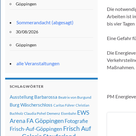
Göppingen
Die notwendi
Arbeiten ist 
Sommerandacht (abgesagt)
bis vier Tagen
30/08/2026
Eine Gefahr fü
Göppingen
Die Energieve
Verkehrsteiln
alle Veranstaltungen
Maßnahmen.
SCHLAGWÖRTER
PM Energieve
Ausstellung
Barbarossa
Beatrix von Burgund
Burg Wäscherschloss
Caritas Führer
Christian
EWS
Claudia Pohel
Demenz
Buchholz
Eisenbahn
FA Göppingen
Arena
Fotografie
Frisch Auf
Frisch-Auf-Göppingen