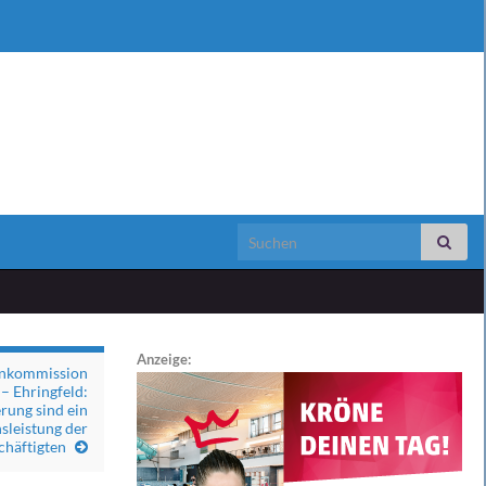
Search for:
Anzeige:
enkommission
– Ehringfeld:
rung sind ein
nsleistung der
chäftigten