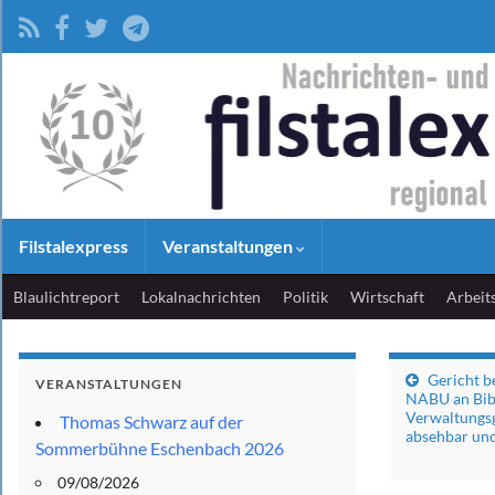
Filstalexpress
Veranstaltungen
Blaulichtreport
Lokalnachrichten
Politik
Wirtschaft
Arbeit
Gericht b
VERANSTALTUNGEN
NABU an Bib
Verwaltungsg
Thomas Schwarz auf der
absehbar und
Sommerbühne Eschenbach 2026
09/08/2026