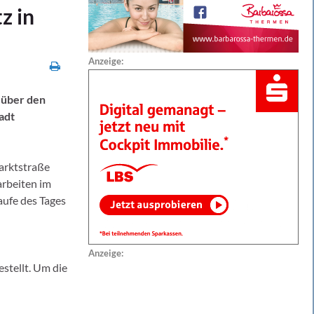
z in
Anzeige:
 über den
adt
Marktstraße
arbeiten im
aufe des Tages
Anzeige:
stellt. Um die