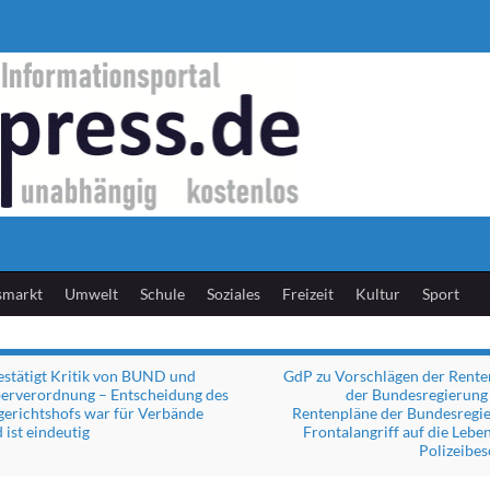
smarkt
Umwelt
Schule
Soziales
Freizeit
Kultur
Sport
estätigt Kritik von BUND und
GdP zu Vorschlägen der Rent
erverordnung – Entscheidung des
der Bundesregierung 
erichtshofs war für Verbände
Rentenpläne der Bundesregie
 ist eindeutig
Frontalangriff auf die Lebe
Polizeibes