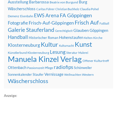
Ausstellung
Barbarossa
Burg
Beatrix von Burgund
Wäscherschloss
Claudia Pohel
Caritas Führer
Christian Buchholz
FA Göppingen
EWS Arena
Demenz
Eisenbahn
Frisch Auf
Frisch-Auf-Göppingen
Fotografie
Fußball
Galerie Stauferland
Glauben
Göppingen
Gerechtigkeit
Handball
Hohenstaufen
Historischer Roman
Kirche
Kelten
Kunst
Kultur
Klosterneuburg
Kulturnacht
Lesung
Künstlerbund Klosterneuburg
literatur
Malerei
Manuela Kinzel Verlag
Offener Kulturtreff
radiofips
Ottenbach
Schönweiler
Passionszeit
Pflege
Vernissage
Sonnenkalender
Staufer
Western
Weihnachten
Wäscherschloss
Anzeige: