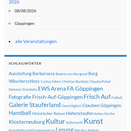
2026
08/08/2026
Göppingen
alle Veranstaltungen
SCHLAGWÖRTER
Ausstellung
Barbarossa
Burg
Beatrix von Burgund
Wäscherschloss
Claudia Pohel
Caritas Führer
Christian Buchholz
FA Göppingen
EWS Arena
Demenz
Eisenbahn
Frisch Auf
Frisch-Auf-Göppingen
Fotografie
Fußball
Galerie Stauferland
Glauben
Göppingen
Gerechtigkeit
Handball
Hohenstaufen
Historischer Roman
Kirche
Kelten
Kunst
Kultur
Klosterneuburg
Kulturnacht
Lesung
Künstlerbund Klosterneuburg
literatur
Malerei