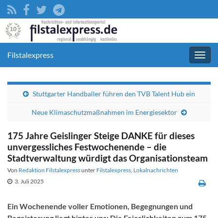
Filstalexpress
Navig
umsc
Stuttgarter Handballer führen den TVB Talent Hub ein
Neue Klimaschutzmaßnahmen im Energiesektor
175 Jahre Geislinger Steige DANKE für dieses
unvergessliches Festwochenende – die
Stadtverwaltung würdigt das Organisationsteam
Von
Redaktion Filstalexpress
unter
Filstalexpress
,
Lokalnachrichten
3. Juli 2025
Ein Wochenende voller Emotionen, Begegnungen und
Begeisterung liegt hinter uns: Die Feierlichkeiten zum 175-