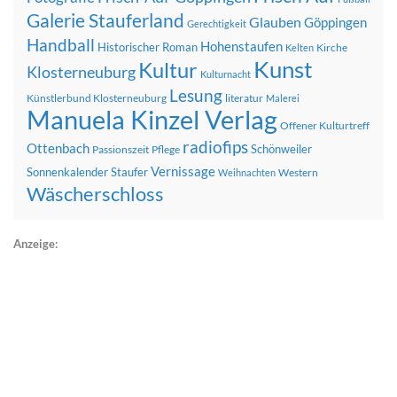
Galerie Stauferland
Glauben
Göppingen
Gerechtigkeit
Handball
Hohenstaufen
Historischer Roman
Kirche
Kelten
Kunst
Kultur
Klosterneuburg
Kulturnacht
Lesung
Künstlerbund Klosterneuburg
literatur
Malerei
Manuela Kinzel Verlag
Offener Kulturtreff
radiofips
Ottenbach
Schönweiler
Passionszeit
Pflege
Vernissage
Sonnenkalender
Staufer
Western
Weihnachten
Wäscherschloss
Anzeige: