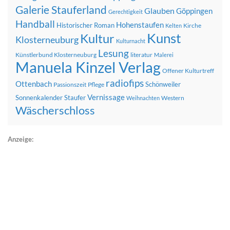
Galerie Stauferland
Glauben
Göppingen
Gerechtigkeit
Handball
Hohenstaufen
Historischer Roman
Kirche
Kelten
Kunst
Kultur
Klosterneuburg
Kulturnacht
Lesung
Künstlerbund Klosterneuburg
literatur
Malerei
Manuela Kinzel Verlag
Offener Kulturtreff
radiofips
Ottenbach
Schönweiler
Passionszeit
Pflege
Vernissage
Sonnenkalender
Staufer
Western
Weihnachten
Wäscherschloss
Anzeige: