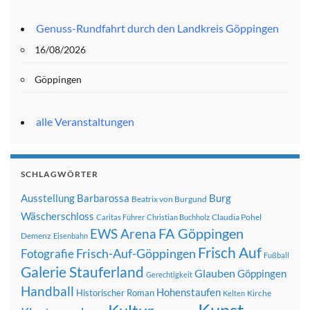
Genuss-Rundfahrt durch den Landkreis Göppingen
16/08/2026
Göppingen
alle Veranstaltungen
SCHLAGWÖRTER
Ausstellung
Barbarossa
Burg
Beatrix von Burgund
Wäscherschloss
Claudia Pohel
Caritas Führer
Christian Buchholz
FA Göppingen
EWS Arena
Demenz
Eisenbahn
Frisch Auf
Frisch-Auf-Göppingen
Fotografie
Fußball
Galerie Stauferland
Glauben
Göppingen
Gerechtigkeit
Handball
Hohenstaufen
Historischer Roman
Kirche
Kelten