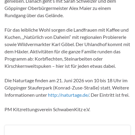
genießen. Danach geht’s mit Sarah Schweizer und dem
Göppinger Oberbürgermeister Alex Maier zu einem
Rundgang über das Gelände.
Für das leibliche Wohl sorgen die Landfrauen mit Kaffee und
Kuchen, „Natürlich von Daheim“ mit regionalen Probiererle
sowie Wildvermarkter Karl Göbel. Der Uhlandhof kommt mit
dem Häxler. Aktivitäten für die ganze Familie runden das
Programm ab: Korbflechten, Steinarbeiten oder
Kirschkernweitspuken – hier ist für jeden etwas dabei.
Die Naturtage finden am 21. Juni 2026 von 10 bis 18 Uhr im
Göppinger Stauferpark (Konrad-Zuse-Straße) statt. Weitere
Informationen unter
http://naturtage.de/
. Der Eintritt ist frei.
PM Kitzrettungsverein SchwabenKitz e.V.