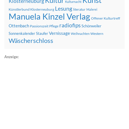
Kunst
Kultur
Klosterneuburg
Kulturnacht
Lesung
Künstlerbund Klosterneuburg
literatur
Malerei
Manuela Kinzel Verlag
Offener Kulturtreff
radiofips
Ottenbach
Schönweiler
Passionszeit
Pflege
Vernissage
Sonnenkalender
Staufer
Western
Weihnachten
Wäscherschloss
Anzeige: