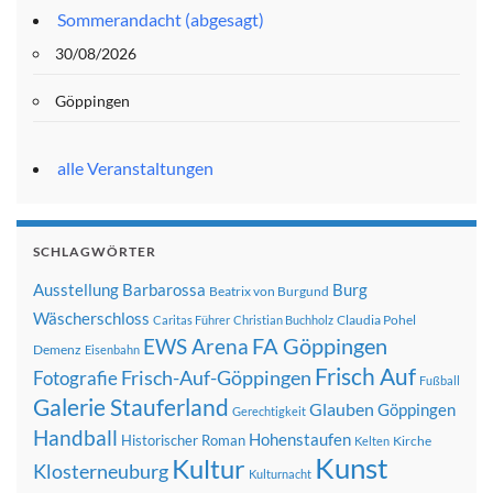
Sommerandacht (abgesagt)
30/08/2026
Göppingen
alle Veranstaltungen
SCHLAGWÖRTER
Ausstellung
Barbarossa
Burg
Beatrix von Burgund
Wäscherschloss
Claudia Pohel
Caritas Führer
Christian Buchholz
FA Göppingen
EWS Arena
Demenz
Eisenbahn
Frisch Auf
Frisch-Auf-Göppingen
Fotografie
Fußball
Galerie Stauferland
Glauben
Göppingen
Gerechtigkeit
Handball
Hohenstaufen
Historischer Roman
Kirche
Kelten
Kunst
Kultur
Klosterneuburg
Kulturnacht