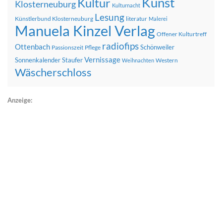
Kunst
Kultur
Klosterneuburg
Kulturnacht
Lesung
Künstlerbund Klosterneuburg
literatur
Malerei
Manuela Kinzel Verlag
Offener Kulturtreff
radiofips
Ottenbach
Schönweiler
Passionszeit
Pflege
Vernissage
Sonnenkalender
Staufer
Western
Weihnachten
Wäscherschloss
Anzeige: