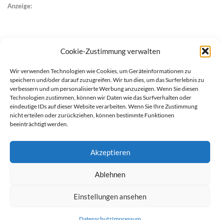
Anzeige:
Cookie-Zustimmung verwalten
Wir verwenden Technologien wie Cookies, um Geräteinformationen zu
speichern und/oder darauf zuzugreifen. Wir tun dies, um das Surferlebnis zu
verbessern und um personalisierte Werbung anzuzeigen. Wenn Sie diesen
Technologien zustimmen, können wir Daten wie das Surfverhalten oder
eindeutige IDs auf dieser Website verarbeiten. Wenn Sie Ihre Zustimmung
nicht erteilen oder zurückziehen, können bestimmte Funktionen
beeinträchtigt werden.
Akzeptieren
Ablehnen
werben auf Filstalexpress
Team
Impressum
Datenschutz
Einstellungen ansehen
© Copyright Filstalexpress.de.
Datenschutz
Impressum