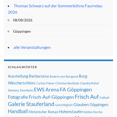
Thomas Schwarz auf der Sommerbühne Faurndau
2026
08/08/2026
Göppingen
alle Veranstaltungen
SCHLAGWÖRTER
Ausstellung
Barbarossa
Burg
Beatrix von Burgund
Wäscherschloss
Claudia Pohel
Caritas Führer
Christian Buchholz
FA Göppingen
EWS Arena
Demenz
Eisenbahn
Frisch Auf
Frisch-Auf-Göppingen
Fotografie
Fußball
Galerie Stauferland
Glauben
Göppingen
Gerechtigkeit
Handball
Hohenstaufen
Historischer Roman
Kirche
Kelten