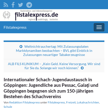
Filstalexpress
Navig
umsc
Weltnichtrauchertag: Mit Zulassungsdaten
Marktdynamiken beobachten – BVL gibt Einblick in
Zulassungen neuartiger Tabakerzeugnisse
ALB FILS KLINIKUM – „Kein Geld. Keine Versorgung. Wir sind
für Sie da. Solange wir noch können.“
Internationaler Schach-Jugendaustausch in
Göppingen: Jugendliche aus Pessac, Galaţi und
Göppingen begegnen sich zum 150-jährigen
Bestehen des Schachvereins
Von
Redaktion Filstalexpress
unter
Filstalexpress
,
Freizeit
,
Lokalnachrichten
,
Schule