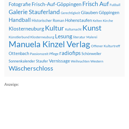
Frisch Auf
Frisch-Auf-Göppingen
Fotografie
Fußball
Galerie Stauferland
Glauben
Göppingen
Gerechtigkeit
Handball
Hohenstaufen
Historischer Roman
Kirche
Kelten
Kunst
Kultur
Klosterneuburg
Kulturnacht
Lesung
Künstlerbund Klosterneuburg
literatur
Malerei
Manuela Kinzel Verlag
Offener Kulturtreff
radiofips
Ottenbach
Schönweiler
Passionszeit
Pflege
Vernissage
Sonnenkalender
Staufer
Western
Weihnachten
Wäscherschloss
Anzeige: