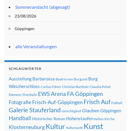
Sommerandacht (abgesagt)
23/08/2026
Göppingen
alle Veranstaltungen
SCHLAGWÖRTER
Ausstellung
Barbarossa
Burg
Beatrix von Burgund
Wäscherschloss
Claudia Pohel
Caritas Führer
Christian Buchholz
FA Göppingen
EWS Arena
Demenz
Eisenbahn
Frisch Auf
Frisch-Auf-Göppingen
Fotografie
Fußball
Galerie Stauferland
Glauben
Göppingen
Gerechtigkeit
Handball
Hohenstaufen
Historischer Roman
Kirche
Kelten
Kunst
Kultur
Klosterneuburg
Kulturnacht