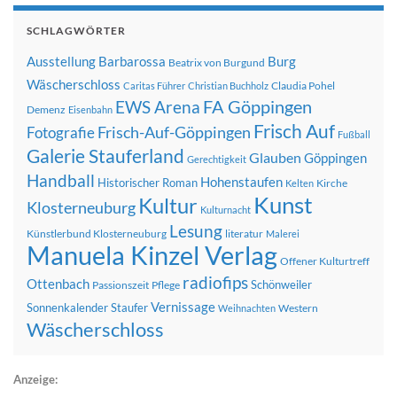
SCHLAGWÖRTER
Ausstellung
Barbarossa
Burg
Beatrix von Burgund
Wäscherschloss
Claudia Pohel
Caritas Führer
Christian Buchholz
FA Göppingen
EWS Arena
Demenz
Eisenbahn
Frisch Auf
Frisch-Auf-Göppingen
Fotografie
Fußball
Galerie Stauferland
Glauben
Göppingen
Gerechtigkeit
Handball
Hohenstaufen
Historischer Roman
Kirche
Kelten
Kunst
Kultur
Klosterneuburg
Kulturnacht
Lesung
Künstlerbund Klosterneuburg
literatur
Malerei
Manuela Kinzel Verlag
Offener Kulturtreff
radiofips
Ottenbach
Schönweiler
Passionszeit
Pflege
Vernissage
Sonnenkalender
Staufer
Western
Weihnachten
Wäscherschloss
Anzeige: