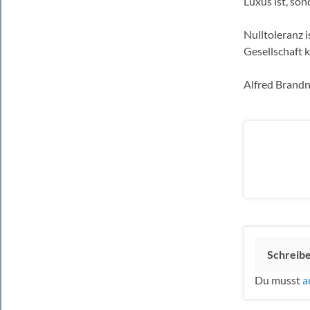
Luxus ist, so
Nulltoleranz i
Gesellschaft k
Alfred Brand
Schreib
Du musst
a