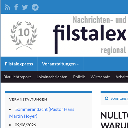
Filstalexpress
Veranstaltungen
Blaulichtreport
Lokalnachrichten
Politik
Wirtschaft
Arbeit
Sonntagsg
VERANSTALTUNGEN
Sommerandacht (Pastor Hans
NULLT
Martin Hoyer)
WARU
09/08/2026