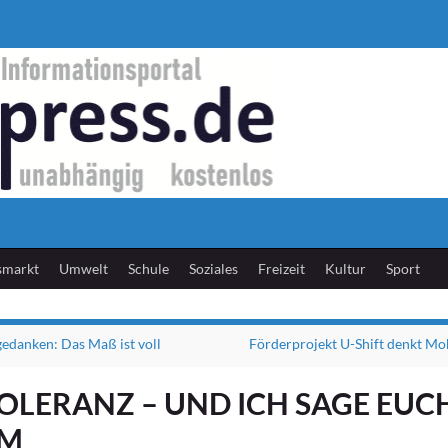
smarkt
Umwelt
Schule
Soziales
Freizeit
Kultur
Sport
edanken: Das Maß ist voll
Förderprojekt U-Shift denkt Mob
OLERANZ – UND ICH SAGE EUCH
M