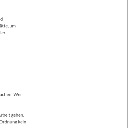
nd
ätte, um
ier
.
machen: Wer
rbeit gehen.
s Ordnung kein