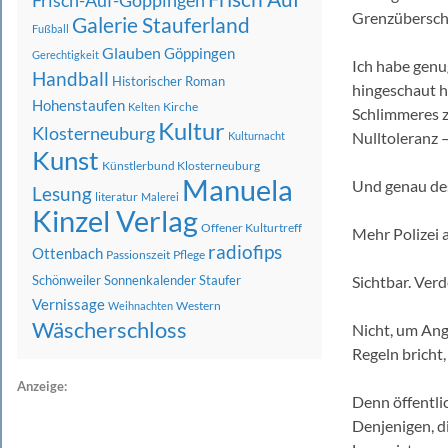
Frisch-Auf-Göppingen
Grenzüberschr
Galerie Stauferland
Fußball
Glauben
Göppingen
Gerechtigkeit
Ich habe genug
Handball
Historischer Roman
hingeschaut h
Hohenstaufen
Kirche
Kelten
Schlimmeres z
Kultur
Klosterneuburg
Nulltoleranz –
Kulturnacht
Kunst
Künstlerbund Klosterneuburg
Manuela
Und genau des
Lesung
literatur
Malerei
Kinzel Verlag
Offener Kulturtreff
Mehr Polizei 
radiofips
Ottenbach
Passionszeit
Pflege
Schönweiler
Sonnenkalender
Staufer
Sichtbar. Ver
Vernissage
Western
Weihnachten
Wäscherschloss
Nicht, um An
Regeln bricht,
Anzeige:
Denn öffentli
Denjenigen, d