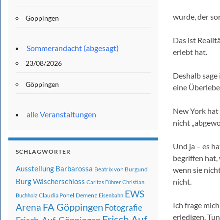
wurde, der son
Göppingen
Das ist Realit
Sommerandacht (abgesagt)
erlebt hat.
23/08/2026
Deshalb sage i
Göppingen
eine Überlebe
New York hat e
alle Veranstaltungen
nicht „abgewo
Und ja – es ha
SCHLAGWÖRTER
begriffen hat,
Ausstellung
Barbarossa
wenn sie nich
Beatrix von Burgund
nicht.
Burg Wäscherschloss
Caritas Führer
Christian
EWS
Claudia Pohel
Demenz
Buchholz
Eisenbahn
Ich frage mic
FA Göppingen
Arena
Fotografie
erledigen. Tun
Frisch Auf