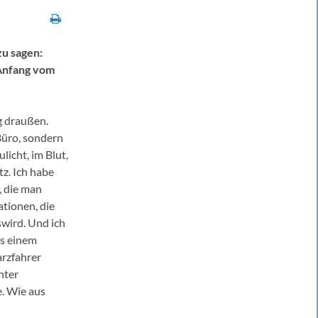
zu sagen:
 Anfang vom
g draußen.
üro, sondern
licht, im Blut,
z. Ich habe
, die man
uationen, die
wird. Und ich
us einem
rzfahrer
hter
. Wie aus