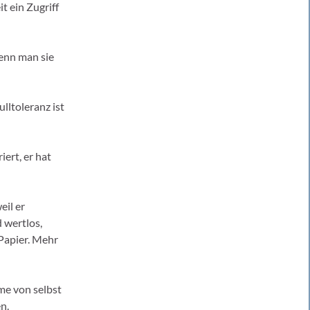
 ein Zugriff
wenn man sie
lltoleranz ist
iert, er hat
eil er
d wertlos,
Papier. Mehr
me von selbst
n.