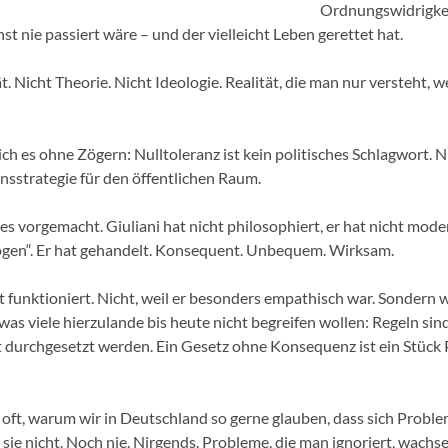
Ordnungswidrigkeit
st nie passiert wäre – und der vielleicht Leben gerettet hat.
ät. Nicht Theorie. Nicht Ideologie. Realität, die man nur versteht, 
ch es ohne Zögern: Nulltoleranz ist kein politisches Schlagwort. Nu
nsstrategie für den öffentlichen Raum.
s vorgemacht. Giuliani hat nicht philosophiert, er hat nicht moder
gen“. Er hat gehandelt. Konsequent. Unbequem. Wirksam.
t funktioniert. Nicht, weil er besonders empathisch war. Sondern w
 was viele hierzulande bis heute nicht begreifen wollen: Regeln sin
t durchgesetzt werden. Ein Gesetz ohne Konsequenz ist ein Stück 
h oft, warum wir in Deutschland so gerne glauben, dass sich Proble
 sie nicht. Noch nie. Nirgends. Probleme, die man ignoriert, wachse