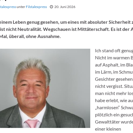
stalexpress
unter
Filstalexpress
20. Juni 2026
einem Leben genug gesehen, um eines mit absoluter Sicherheit 
t nicht Neutralität. Wegschauen ist Mittäterschaft. Es ist der
Mal, überall, ohne Ausnahme.
Ich stand oft genu
Nicht im warmen B
auf Asphalt, im Blau
im Lärm, im Schmut
Gesichter gesehen
nicht vergisst. Sit
man nicht mehr los
habe erlebt, wie a
„harmlosen“ Schwa
plötzlich ein gesuc
Gewalttäter wurde
einer kleinen