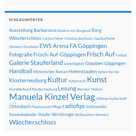
SCHLAGWÖRTER
Ausstellung
Barbarossa
Burg
Beatrix von Burgund
Wäscherschloss
Claudia Pohel
Caritas Führer
Christian Buchholz
FA Göppingen
EWS Arena
Demenz
Eisenbahn
Frisch Auf
Frisch-Auf-Göppingen
Fotografie
Fußball
Galerie Stauferland
Glauben
Göppingen
Gerechtigkeit
Handball
Hohenstaufen
Historischer Roman
Kirche
Kelten
Kunst
Kultur
Klosterneuburg
Kulturnacht
Lesung
Künstlerbund Klosterneuburg
literatur
Malerei
Manuela Kinzel Verlag
Offener Kulturtreff
radiofips
Ottenbach
Schönweiler
Passionszeit
Pflege
Vernissage
Sonnenkalender
Staufer
Western
Weihnachten
Wäscherschloss