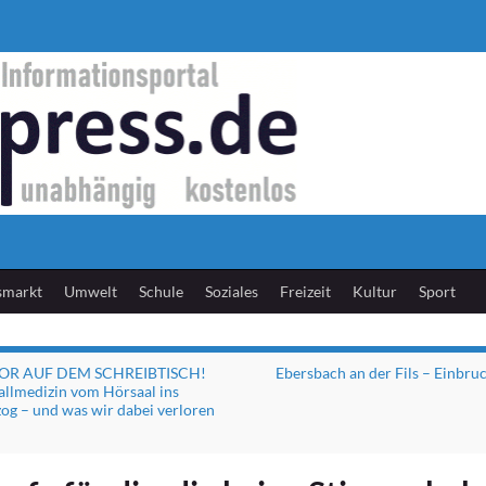
smarkt
Umwelt
Schule
Soziales
Freizeit
Kultur
Sport
OR AUF DEM SCHREIBTISCH!
Ebersbach an der Fils – Einbruc
allmedizin vom Hörsaal ins
og – und was wir dabei verloren