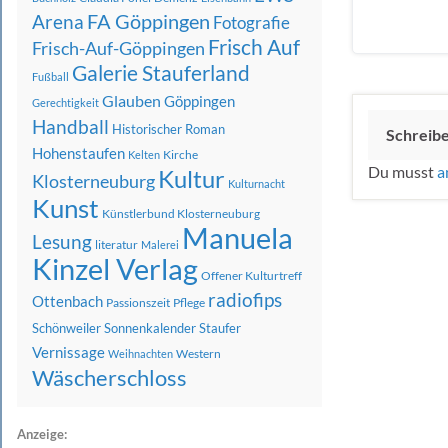
FA Göppingen
Arena
Fotografie
Frisch Auf
Frisch-Auf-Göppingen
Galerie Stauferland
Fußball
Glauben
Göppingen
Gerechtigkeit
Handball
Historischer Roman
Schreib
Hohenstaufen
Kirche
Kelten
Du musst
a
Kultur
Klosterneuburg
Kulturnacht
Kunst
Künstlerbund Klosterneuburg
Manuela
Lesung
literatur
Malerei
Kinzel Verlag
Offener Kulturtreff
radiofips
Ottenbach
Passionszeit
Pflege
Schönweiler
Sonnenkalender
Staufer
Vernissage
Western
Weihnachten
Wäscherschloss
Anzeige: