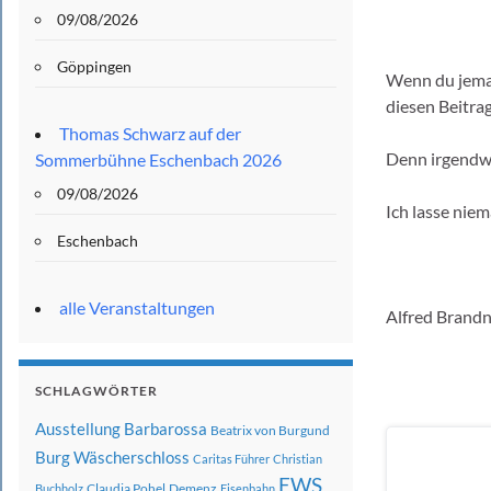
09/08/2026
Göppingen
Wenn du jeman
diesen Beitrag
Thomas Schwarz auf der
Denn irgendw
Sommerbühne Eschenbach 2026
09/08/2026
Ich lasse niem
Eschenbach
alle Veranstaltungen
Alfred Brand
SCHLAGWÖRTER
Ausstellung
Barbarossa
Beatrix von Burgund
Burg Wäscherschloss
Caritas Führer
Christian
EWS
Claudia Pohel
Demenz
Buchholz
Eisenbahn