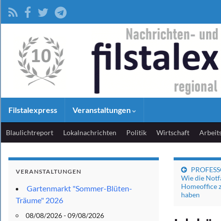
Filstalexpress
Veranstaltungen
Blaulichtreport
Lokalnachrichten
Politik
Wirtschaft
Arbeit
PROFESS
VERANSTALTUNGEN
Wie die Notf
Homeoffice z
Gartenmarkt "Sommer-Blüten-
haben
Träume" 2026
08/08/2026 - 09/08/2026