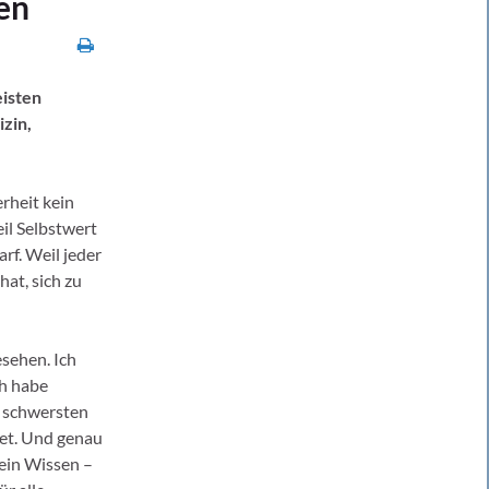
en
eisten
zin,
rheit kein
eil Selbstwert
arf. Weil jeder
at, sich zu
sehen. Ich
ch habe
 schwersten
et. Und genau
mein Wissen –