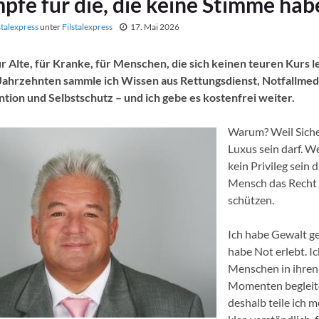
pfe für die, die keine Stimme hab
stalexpress
unter
Filstalexpress
17. Mai 2026
ür Alte, für Kranke, für Menschen, die sich keinen teuren Kurs l
Jahrzehnten sammle ich Wissen aus Rettungsdienst, Notfallmedi
ion und Selbstschutz – und ich gebe es kostenfrei weiter.
Warum? Weil Siche
Luxus sein darf. W
kein Privileg sein d
Mensch das Recht h
schützen.
Ich habe Gewalt ge
habe Not erlebt. I
Menschen in ihren
Momenten begleit
deshalb teile ich 