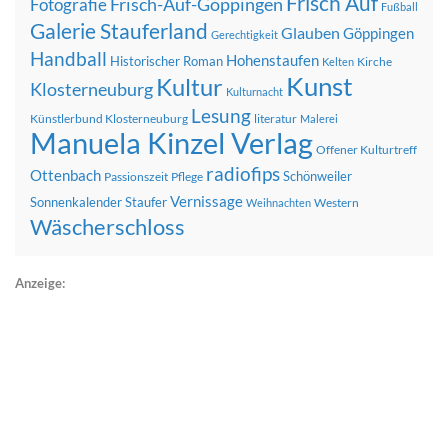
Frisch Auf
Frisch-Auf-Göppingen
Fotografie
Fußball
Galerie Stauferland
Glauben
Göppingen
Gerechtigkeit
Handball
Hohenstaufen
Historischer Roman
Kirche
Kelten
Kunst
Kultur
Klosterneuburg
Kulturnacht
Lesung
Künstlerbund Klosterneuburg
literatur
Malerei
Manuela Kinzel Verlag
Offener Kulturtreff
radiofips
Ottenbach
Schönweiler
Passionszeit
Pflege
Vernissage
Sonnenkalender
Staufer
Western
Weihnachten
Wäscherschloss
Anzeige: