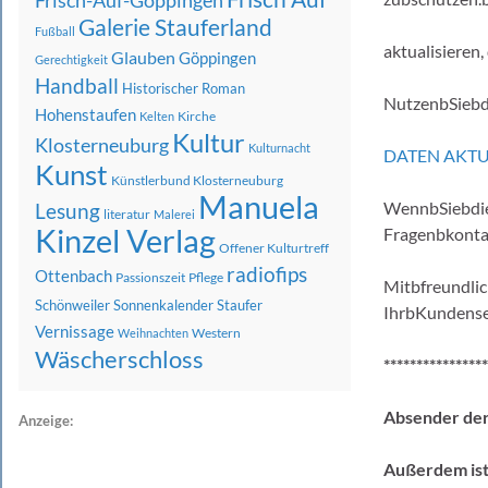
Frisch-Auf-Göppingen
Galerie Stauferland
Fußball
aktualisieren,
Glauben
Göppingen
Gerechtigkeit
Handball
Historischer Roman
NutzenbSiebd
Hohenstaufen
Kirche
Kelten
Kultur
Klosterneuburg
Kulturnacht
DATEN AKTU
Kunst
Künstlerbund Klosterneuburg
Manuela
WennbSiebdies
Lesung
literatur
Malerei
Kinzel Verlag
Fragenbkonta
Offener Kulturtreff
radiofips
Ottenbach
Passionszeit
Pflege
Mitbfreundli
Schönweiler
Sonnenkalender
Staufer
IhrbKundense
Vernissage
Western
Weihnachten
Wäscherschloss
****************
Absender der
Anzeige:
Außerdem ist 