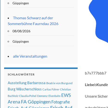
Göppingen
Thomas Schwarz auf der
Sommerbühne Faurndau 2026
08/08/2026
Göppingen
alle Veranstaltungen
b7v777bbb
SCHLAGWÖRTER
Ausstellung
Barbarossa
Beatrix von Burgund
Liebe
b
Kundin
Burg Wäscherschloss
Caritas Führer
Christian
EWS
Unsere Sicher
Claudia Pohel
Demenz
Buchholz
Eisenbahn
FA Göppingen
Arena
Fotografie
Frisch Auf
zubschützen.