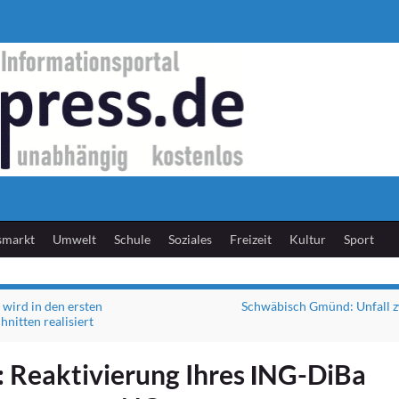
smarkt
Umwelt
Schule
Soziales
Freizeit
Kultur
Sport
wird in den ersten
Schwäbisch Gmünd: Unfall z
nitten realisiert
: Reaktivierung Ihres ІNG-DiBa