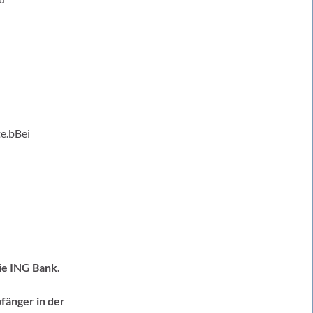
e.bBei
ie ING Bank.
pfänger in der