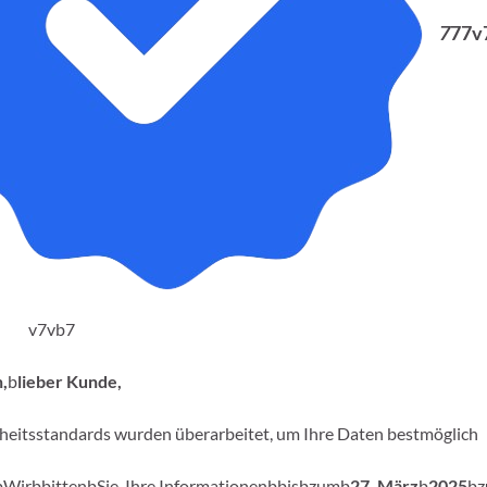
7
77v
7 v7vb7
,
b
lieber Kunde,
heitsstandards wurden überarbeitet, um Ihre Daten bestmöglich
bWirbbittenbSie, Ihre Informationenbbisbzumb
27. März
b
2025
bz