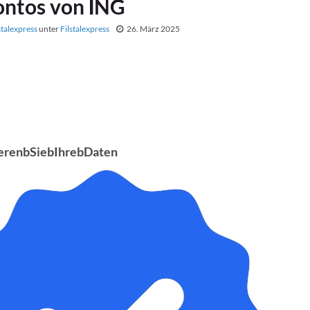
ntos von ІNG
stalexpress
unter
Filstalexpress
26. März 2025
ierenbSiebIhrebDaten