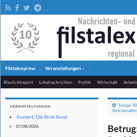
Filstalexpress
Veranstaltungen
Blaulichtreport
Lokalnachrichten
Politik
Wirtschaft
Arbeit
Tempo 30 
VERANSTALTUNGEN
Streckenabsch
Konzert: Die Birds Band
Betrug
07/08/2026