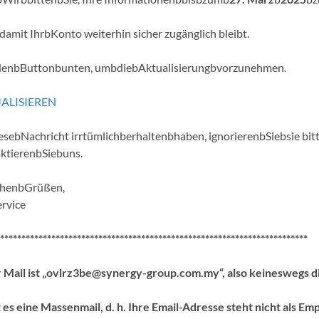
 damit IhrbKonto weiterhin sicher zugänglich bleibt.
enbButtonbunten, umbdiebAktualisierungbvorzunehmen.
ALISIEREN
ebNachricht irrtümlichberhaltenbhaben, ignorierenbSiebsie bitt
ktierenbSiebuns.
chenbGrüßen,
rvice
************************************************************************
 Mail ist „ovlrz3be@synergy-group.com.my“, also keineswegs d
es eine Massenmail, d. h. Ihre Email-Adresse steht nicht als Em