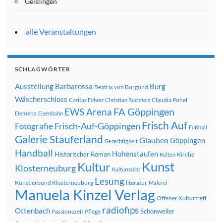
Geislingen
alle Veranstaltungen
SCHLAGWÖRTER
Ausstellung
Barbarossa
Burg
Beatrix von Burgund
Wäscherschloss
Claudia Pohel
Caritas Führer
Christian Buchholz
FA Göppingen
EWS Arena
Demenz
Eisenbahn
Frisch Auf
Frisch-Auf-Göppingen
Fotografie
Fußball
Galerie Stauferland
Glauben
Göppingen
Gerechtigkeit
Handball
Hohenstaufen
Historischer Roman
Kirche
Kelten
Kunst
Kultur
Klosterneuburg
Kulturnacht
Lesung
Künstlerbund Klosterneuburg
literatur
Malerei
Manuela Kinzel Verlag
Offener Kulturtreff
radiofips
Ottenbach
Schönweiler
Passionszeit
Pflege