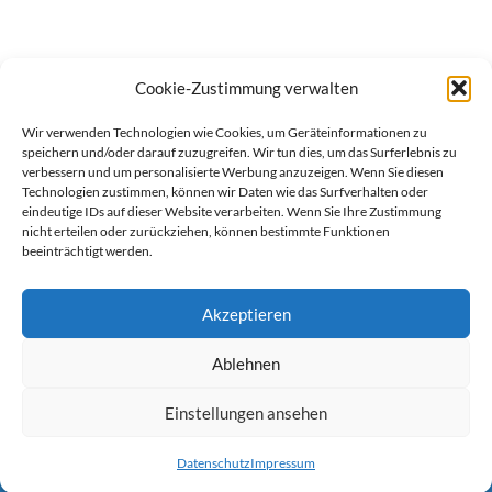
Cookie-Zustimmung verwalten
Wir verwenden Technologien wie Cookies, um Geräteinformationen zu
speichern und/oder darauf zuzugreifen. Wir tun dies, um das Surferlebnis zu
verbessern und um personalisierte Werbung anzuzeigen. Wenn Sie diesen
Technologien zustimmen, können wir Daten wie das Surfverhalten oder
eindeutige IDs auf dieser Website verarbeiten. Wenn Sie Ihre Zustimmung
nicht erteilen oder zurückziehen, können bestimmte Funktionen
beeinträchtigt werden.
Akzeptieren
Ablehnen
werben auf Filstalexpress
Team
Impressum
Datenschutz
Einstellungen ansehen
© Copyright Filstalexpress.de.
Datenschutz
Impressum
Powered by Matthias Hehn,
MyWebstage.de
.