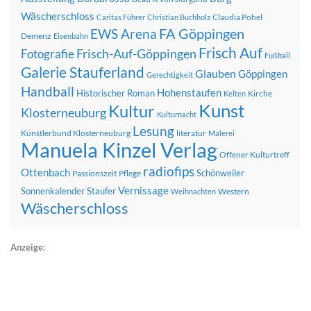
Wäscherschloss
Claudia Pohel
Caritas Führer
Christian Buchholz
FA Göppingen
EWS Arena
Demenz
Eisenbahn
Frisch Auf
Frisch-Auf-Göppingen
Fotografie
Fußball
Galerie Stauferland
Glauben
Göppingen
Gerechtigkeit
Handball
Hohenstaufen
Historischer Roman
Kirche
Kelten
Kunst
Kultur
Klosterneuburg
Kulturnacht
Lesung
Künstlerbund Klosterneuburg
literatur
Malerei
Manuela Kinzel Verlag
Offener Kulturtreff
radiofips
Ottenbach
Schönweiler
Passionszeit
Pflege
Vernissage
Sonnenkalender
Staufer
Western
Weihnachten
Wäscherschloss
Anzeige: