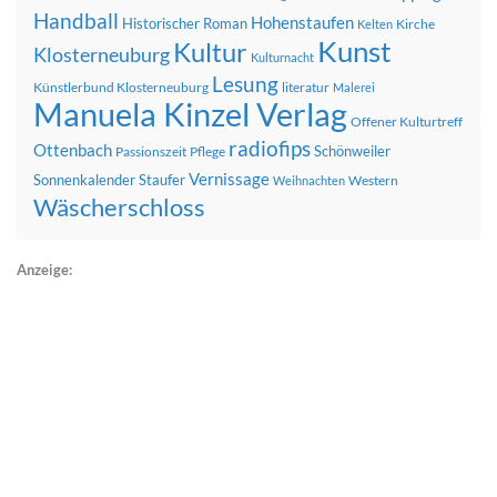
Handball
Hohenstaufen
Historischer Roman
Kirche
Kelten
Kunst
Kultur
Klosterneuburg
Kulturnacht
Lesung
Künstlerbund Klosterneuburg
literatur
Malerei
Manuela Kinzel Verlag
Offener Kulturtreff
radiofips
Ottenbach
Schönweiler
Passionszeit
Pflege
Vernissage
Sonnenkalender
Staufer
Western
Weihnachten
Wäscherschloss
Anzeige: