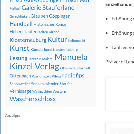
Frisch-Auf-Göppingen
Einzelhandel
Galerie Stauferland
Fußball
Glauben
Göppingen
Gerechtigkeit
• Erhöhung d
Handball
Historischer Roman
Hohenstaufen
Kirche
Kelten
• Erhöhung d
Kultur
Klosterneuburg
Kulturnacht
Kunst
• Laufzeit v
Künstlerbund Klosterneuburg
Manuela
Lesung
literatur
Malerei
PM ver.di La
Kinzel Verlag
Offener Kulturtreff
radiofips
Ottenbach
Passionszeit
Pflege
Schönweiler
Sonnenkalender
Staufer
Vernissage
Western
Weihnachten
Wäscherschloss
Anzeige: