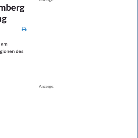
emberg
ag
e am
egionen des
Anzeige: