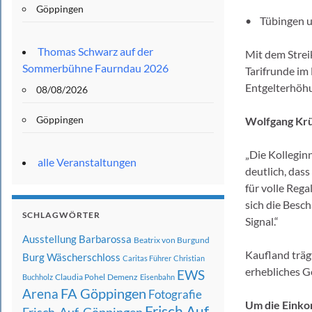
Göppingen
• Tübingen 
Thomas Schwarz auf der
Mit dem Strei
Sommerbühne Faurndau 2026
Tarifrunde im
Entgelterhöh
08/08/2026
Göppingen
Wolfgang Krüg
„Die Kollegi
alle Veranstaltungen
deutlich, dass
für volle Reg
sich die Besc
SCHLAGWÖRTER
Signal.“
Ausstellung
Barbarossa
Beatrix von Burgund
Kaufland träg
Burg Wäscherschloss
Caritas Führer
Christian
erhebliches G
EWS
Claudia Pohel
Demenz
Buchholz
Eisenbahn
FA Göppingen
Arena
Fotografie
Um die Einkom
Frisch Auf