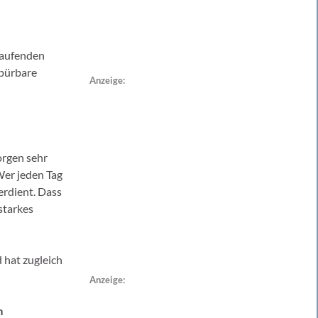
 laufenden
spürbare
Anzeige:
rgen sehr
Wer jeden Tag
erdient. Dass
starkes
 hat zugleich
Anzeige:
m