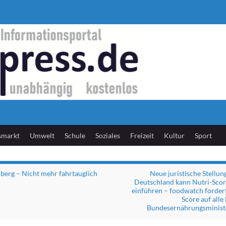
smarkt
Umwelt
Schule
Soziales
Freizeit
Kultur
Sport
berg – Nicht mehr fahrtauglich
Neue juristische Stellun
Deutschland kann Nutri-Scor
einführen – foodwatch fordert:
Score auf alle
Bundesernährungsministe