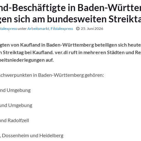
nd-Beschäftigte in Baden-Württ
igen sich am bundesweiten Streikt
stalexpress
unter
Arbeitsmarkt
,
Filstalexpress
25. Juni 2026
igten von Kaufland in Baden-Württemberg beteiligen sich heut
Streiktag bei Kaufland. ver.di ruft in mehreren Städten und R
beitsniederlegungen auf.
kschwerpunkten in Baden-Württemberg gehören:
 und Umgebung
 und Umgebung
nd Radolfzell
 Dossenheim und Heidelberg