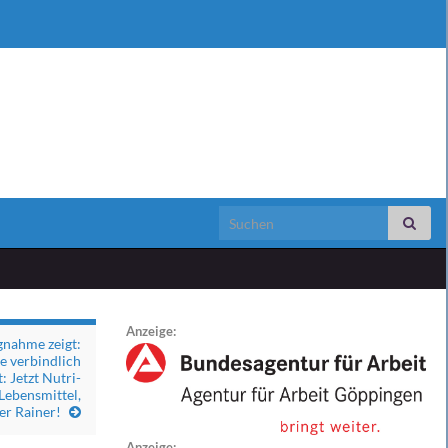
Search for:
Anzeige:
gnahme zeigt:
e verbindlich
 Jetzt Nutri-
 Lebensmittel,
r Rainer!
Anzeige: