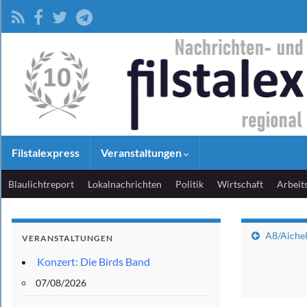
Filstalexpress
Veranstaltungen
Blaulichtreport
Lokalnachrichten
Politik
Wirtschaft
Arbeit
A8/Aichel
VERANSTALTUNGEN
Konzert: Die Birds Band
07/08/2026