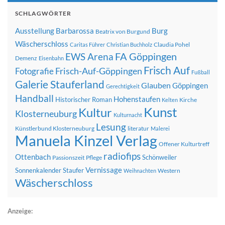
SCHLAGWÖRTER
Ausstellung
Barbarossa
Burg
Beatrix von Burgund
Wäscherschloss
Claudia Pohel
Caritas Führer
Christian Buchholz
FA Göppingen
EWS Arena
Demenz
Eisenbahn
Frisch Auf
Frisch-Auf-Göppingen
Fotografie
Fußball
Galerie Stauferland
Glauben
Göppingen
Gerechtigkeit
Handball
Hohenstaufen
Historischer Roman
Kirche
Kelten
Kunst
Kultur
Klosterneuburg
Kulturnacht
Lesung
Künstlerbund Klosterneuburg
literatur
Malerei
Manuela Kinzel Verlag
Offener Kulturtreff
radiofips
Ottenbach
Schönweiler
Passionszeit
Pflege
Vernissage
Sonnenkalender
Staufer
Western
Weihnachten
Wäscherschloss
Anzeige: