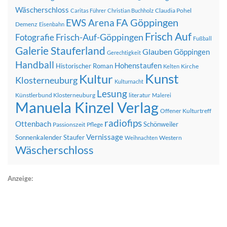
Wäscherschloss
Claudia Pohel
Caritas Führer
Christian Buchholz
FA Göppingen
EWS Arena
Demenz
Eisenbahn
Frisch Auf
Frisch-Auf-Göppingen
Fotografie
Fußball
Galerie Stauferland
Glauben
Göppingen
Gerechtigkeit
Handball
Hohenstaufen
Historischer Roman
Kirche
Kelten
Kunst
Kultur
Klosterneuburg
Kulturnacht
Lesung
Künstlerbund Klosterneuburg
literatur
Malerei
Manuela Kinzel Verlag
Offener Kulturtreff
radiofips
Ottenbach
Schönweiler
Passionszeit
Pflege
Vernissage
Sonnenkalender
Staufer
Western
Weihnachten
Wäscherschloss
Anzeige: