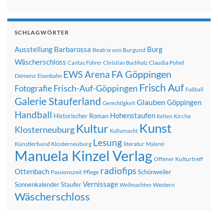
SCHLAGWÖRTER
Ausstellung
Barbarossa
Burg
Beatrix von Burgund
Wäscherschloss
Claudia Pohel
Caritas Führer
Christian Buchholz
FA Göppingen
EWS Arena
Demenz
Eisenbahn
Frisch Auf
Frisch-Auf-Göppingen
Fotografie
Fußball
Galerie Stauferland
Glauben
Göppingen
Gerechtigkeit
Handball
Hohenstaufen
Historischer Roman
Kirche
Kelten
Kunst
Kultur
Klosterneuburg
Kulturnacht
Lesung
Künstlerbund Klosterneuburg
literatur
Malerei
Manuela Kinzel Verlag
Offener Kulturtreff
radiofips
Ottenbach
Schönweiler
Passionszeit
Pflege
Vernissage
Sonnenkalender
Staufer
Western
Weihnachten
Wäscherschloss