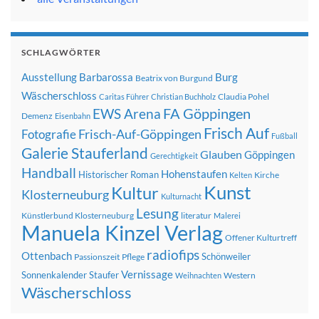
SCHLAGWÖRTER
Ausstellung
Barbarossa
Burg
Beatrix von Burgund
Wäscherschloss
Claudia Pohel
Caritas Führer
Christian Buchholz
FA Göppingen
EWS Arena
Demenz
Eisenbahn
Frisch Auf
Frisch-Auf-Göppingen
Fotografie
Fußball
Galerie Stauferland
Glauben
Göppingen
Gerechtigkeit
Handball
Hohenstaufen
Historischer Roman
Kirche
Kelten
Kunst
Kultur
Klosterneuburg
Kulturnacht
Lesung
Künstlerbund Klosterneuburg
literatur
Malerei
Manuela Kinzel Verlag
Offener Kulturtreff
radiofips
Ottenbach
Schönweiler
Passionszeit
Pflege
Vernissage
Sonnenkalender
Staufer
Western
Weihnachten
Wäscherschloss