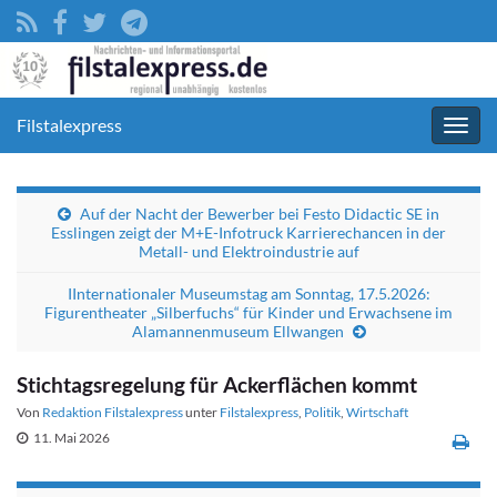
Filstalexpress
Navig
umsc
Auf der Nacht der Bewerber bei Festo Didactic SE in
Esslingen zeigt der M+E-Infotruck Karrierechancen in der
Metall- und Elektroindustrie auf
IInternationaler Museumstag am Sonntag, 17.5.2026:
Figurentheater „Silberfuchs“ für Kinder und Erwachsene im
Alamannenmuseum Ellwangen
Stichtagsregelung für Ackerflächen kommt
Von
Redaktion Filstalexpress
unter
Filstalexpress
,
Politik
,
Wirtschaft
11. Mai 2026