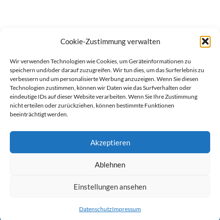
Cookie-Zustimmung verwalten
Wir verwenden Technologien wie Cookies, um Geräteinformationen zu
speichern und/oder darauf zuzugreifen. Wir tun dies, um das Surferlebnis zu
verbessern und um personalisierte Werbung anzuzeigen. Wenn Sie diesen
Technologien zustimmen, können wir Daten wie das Surfverhalten oder
eindeutige IDs auf dieser Website verarbeiten. Wenn Sie Ihre Zustimmung
nicht erteilen oder zurückziehen, können bestimmte Funktionen
beeinträchtigt werden.
Akzeptieren
Ablehnen
werben auf Filstalexpress
Team
Impressum
Datenschutz
Einstellungen ansehen
© Copyright Filstalexpress.de.
Datenschutz
Impressum
Powered by Matthias Hehn,
MyWebstage.de
.